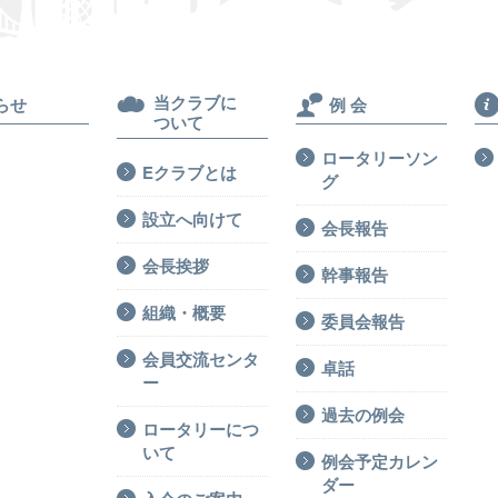
当クラブに
らせ
例 会
ついて
ロータリーソン
Eクラブとは
グ
設立へ向けて
会長報告
会長挨拶
幹事報告
組織・概要
委員会報告
会員交流センタ
卓話
ー
過去の例会
ロータリーにつ
いて
例会予定カレン
ダー