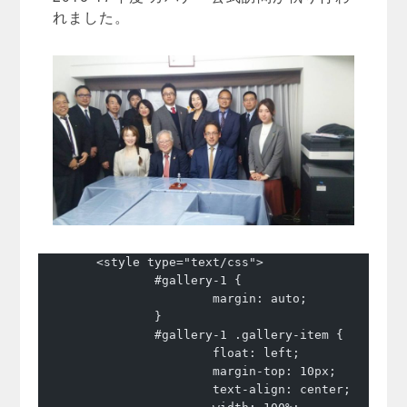
れました。
	<style type="text/css">
		#gallery-1 {
			margin: auto;
		}
		#gallery-1 .gallery-item {
			float: left;
			margin-top: 10px;
			text-align: center;