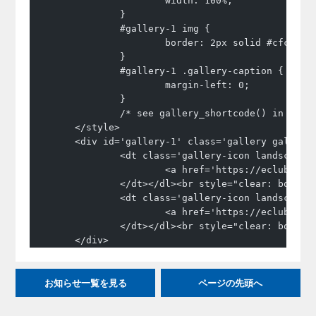
			width: 100%;
		}
		#gallery-1 img {
			border: 2px solid #cfcfcf;
		}
		#gallery-1 .gallery-caption {
			margin-left: 0;
		}
		/* see gallery_shortcode() in wp-
	</style>
	<div id='gallery-1' class='gallery gallery
		<dt class='gallery-icon landscape'
			<a href='https://eclub.
		</dt></dl><br style="clear: both"
		<dt class='gallery-icon landscape'
			<a href='https://eclub.
		</dt></dl><br style="clear: both" 
	</div>
お知らせ一覧を見る
ページの先頭へ