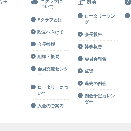
当クラブに
らせ
例 会
ついて
ロータリーソン
Eクラブとは
グ
設立へ向けて
会長報告
会長挨拶
幹事報告
組織・概要
委員会報告
会員交流センタ
卓話
ー
過去の例会
ロータリーにつ
いて
例会予定カレン
ダー
入会のご案内