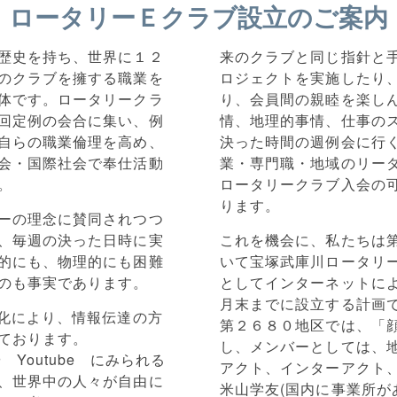
ロータリーＥクラブ設立のご案内
歴史を持ち、世界に１２
来のクラブと同じ指針と
のクラブを擁する職業を
ロジェクトを実施したり
体です。ロータリークラ
り、会員間の親睦を楽し
回定例の会合に集い、例
情、地理的事情、仕事の
自らの職業倫理を高め、
決った時間の週例会に行
会・国際社会で奉仕活動
業・専門職・地域のリーダ
。
ロータリークラブ入会の
ります。
ーの理念に賛同されつつ
、毎週の決った日時に実
これを機会に、私たちは第
的にも、物理的にも困難
いて宝塚武庫川ロータリ
のも事実であります。
としてインターネットに
月末までに設立する計画
T化により、情報伝達の方
第２６８０地区では、「顔
ております。
し、メンバーとしては、
terや Youtube にみられる
アクト、インターアクト
、世界中の人々が自由に
米山学友(国内に事業所が