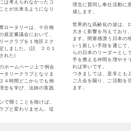
には考えられなかったコ
理念に賛同し奉仕活動に
ことが出来るようになり
成します。
世界的な高齢化の波は、
際ロータリーは、十分検
大きく影響を与えており
の規定審議会において、
ます。閉塞感漂う日本の
リークラブを１地区２ク
いう新しい手段を通じて
定しました。(註 ２０１
らの日本のリーダーとし
された)
手を携える仲間を増やそ
れば幸いです。
トのホームページ上で例会
つきましては、是非とも
ータリークラブとなりま
ご入会を賜り、ご活動を
２４時間どこからでも例
ます。
理念を学び、法師の実践
インで開くことを除けば、
ラブと変わりません。従