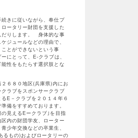
手続きに従いながら、奉仕プ
、ロータリー財団を支援した
んだりします。 身体的な事
スケジュールなどの理由で、
くことができないという事
ーにとって、E-クラブは、
可能性をもたらす選択肢とな
２６８０地区(兵庫県)内にお
ークラブをスポンサークラブ
よるE－クラブを２０１４年６
で準備をすすめております。
の見えるEークラブ｣を目指
地区内の財団学友、ローター
、青少年交換などの卒業生、
あるもの)およびロータリーの