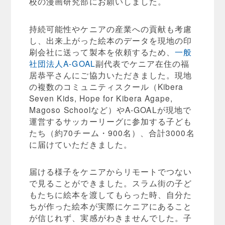
校の漫画研究部にお願いしました。
持続可能性やケニアの産業への貢献も考慮
し、出来上がった絵本のデータを現地の印
刷会社に送って製本を依頼するため、
一般
社団法人A-GOAL
副代表でケニア在住の福
居恭平さんにご協力いただきました。現地
の複数のコミュニティスクール（Kibera
Seven Kids, Hope for Kibera Agape,
Magoso Schoolなど）やA-GOALが現地で
運営するサッカーリーグに参加する子ども
たち（約70チーム・900名）、合計3000名
に届けていただきました。
届ける様子をケニアからリモートでつない
で見ることができました。スラム街の子ど
もたちに絵本を渡してもらった時、自分た
ちが作った絵本が実際にケニアにあること
が信じれず、実感がわきませんでした。子