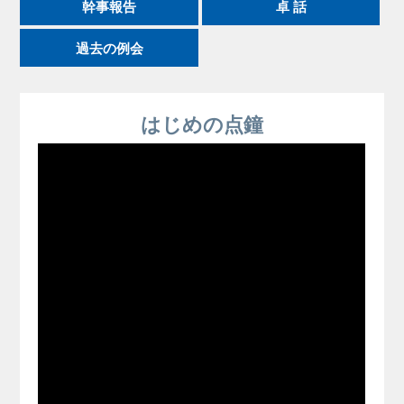
幹事報告
卓 話
過去の例会
はじめの点鐘