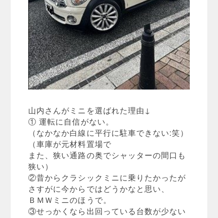
山内さんがミニを選ばれた理由↓
① 運転に自信がない。
（なかなか白線に平行に駐車できない:笑）
（車庫が元材料置場で
また、狭い通路の奥でシャッターの間口も
狭い）
②昔からクラシックミニに乗りたかったが
さすがに今からではどうかなと思い、
ＢＭＷミニのほうで。
③せっかくなら出回っている台数が少ない