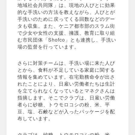
地域社会共同隊」は、現地の人びとに効果
的な手洗いの方法を教えながら、人びとが
手洗いのために戻ってくる回数などのデー
タも収集。また、ケニア都市部のスラム街
で少女や女性の支援、擁護、教育に取り組
む市民団体「Shofco」とも連携し、手洗い
場の監督を行っています。
さらに対策チームは、手洗い場に来た人び
とから、食料が不足している家庭に関する
情報を集めています。在宅勤務命令が出さ
れたことにより、日雇い労働者たちは生計
を立てられなくなっているとマネクさんは
指摘します。そこでクラブは、日雇い労働
者らに砂糖、トウモロコシの粉、米、平
豆、塩、石鹸などが入ったパッケージを配
布しています。
クラブは、砂糖、トウモロコシの粉、米、