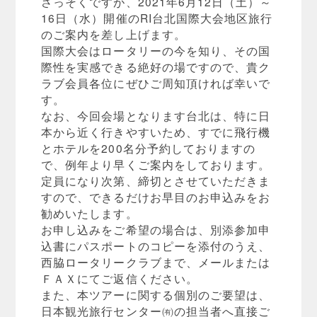
さっそくですが、2021年6月12日（土）～
16日（水）開催のRI台北国際大会地区旅行
のご案内を差し上げます。
国際大会はロータリーの今を知り、その国
際性を実感できる絶好の場ですので、貴ク
ラブ会員各位にぜひご周知頂ければ幸いで
す。
なお、今回会場となります台北は、特に日
本から近く行きやすいため、すでに飛行機
とホテルを200名分予約しておりますの
で、例年より早くご案内をしております。
定員になり次第、締切とさせていただきま
すので、できるだけお早目のお申込みをお
勧めいたします。
お申し込みをご希望の場合は、別添参加申
込書にパスポートのコピーを添付のうえ、
西脇ロータリークラブまで、メールまたは
ＦＡＸにてご返信ください。
また、本ツアーに関する個別のご要望は、
日本観光旅行センター㈲の担当者へ直接ご