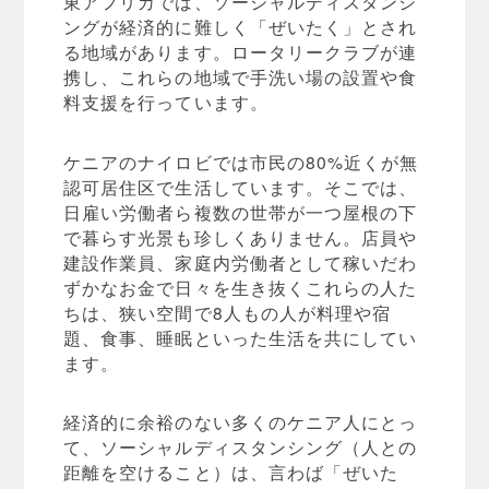
東アフリカでは、ソーシャルディスタンシ
ングが経済的に難しく「ぜいたく」とされ
る地域があります。ロータリークラブが連
携し、これらの地域で手洗い場の設置や食
料支援を行っています。
ケニアのナイロビでは市民の80%近くが無
認可居住区で生活しています。そこでは、
日雇い労働者ら複数の世帯が一つ屋根の下
で暮らす光景も珍しくありません。店員や
建設作業員、家庭内労働者として稼いだわ
ずかなお金で日々を生き抜くこれらの人た
ちは、狭い空間で8人もの人が料理や宿
題、食事、睡眠といった生活を共にしてい
ます。
経済的に余裕のない多くのケニア人にとっ
て、ソーシャルディスタンシング（人との
距離を空けること）は、言わば「ぜいた