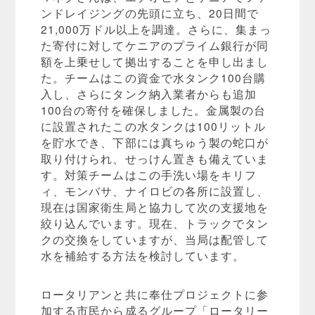
ンドレイジングの先頭に立ち、20日間で
21,000万ドル以上を調達。さらに、集まっ
た寄付に対してケニアのプライム銀行が同
額を上乗せして拠出することを申し出まし
た。チームはこの資金で水タンク100台購
入し、さらにタンク納入業者からも追加
100台の寄付を確保しました。金属製の台
に設置されたこの水タンクは100リットル
を貯水でき、下部には真ちゅう製の蛇口が
取り付けられ、せっけん置きも備えていま
す。対策チームはこの手洗い場をキリフ
ィ、モンバサ、ナイロビの各所に設置し、
現在は国家衛生局と協力して次の支援地を
絞り込んでいます。現在、トラックでタン
クの交換をしていますが、当局は配管して
水を補給する方法を検討しています。
ロータリアンと共に奉仕プロジェクトに参
加する市民から成るグループ「ロータリー