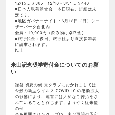
12/15…＄365 12/16～3/31…＄440
■日本人親善朝食会：本日現在、詳細は未
定です。
■地区ガバナーナイト：6月13日（日）シー
ザーパーク台北内
会費：10,000円（飲み物は別料金）
■旅行代金：後日、旅行社より直接参加者
に請求されます。
以上
米山記念奨学寄付金についてのお願
い
謹啓 初夏の候 貴クラブにおかれましては
今般の新型ウイルス COVID-19 の感染拡大
の影響により、運営には大変なご苦労をさ
れていることと存じます。ようやく従来型
の例
会を再開されたクラブや、未だ再開の予定