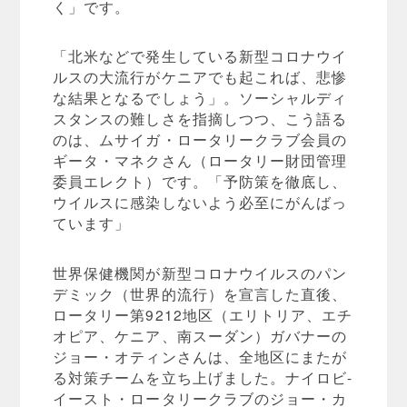
く」です。
「北米などで発生している新型コロナウイ
ルスの大流行がケニアでも起これば、悲惨
な結果となるでしょう」。ソーシャルディ
スタンスの難しさを指摘しつつ、こう語る
のは、ムサイガ・ロータリークラブ会員の
ギータ・マネクさん（ロータリー財団管理
委員エレクト）です。「予防策を徹底し、
ウイルスに感染しないよう必至にがんばっ
ています」
世界保健機関が新型コロナウイルスのパン
デミック（世界的流行）を宣言した直後、
ロータリー第9212地区（エリトリア、エチ
オピア、ケニア、南スーダン）ガバナーの
ジョー・オティンさんは、全地区にまたが
る対策チームを立ち上げました。ナイロビ-
イースト・ロータリークラブのジョー・カ