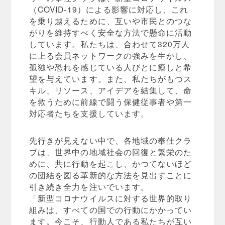
（COVID-19）による影響に対応し、これ
を乗り越えるために、互いや市民とのつな
がりを維持すべく安全な方法で懸命に活動
しています。私たちは、合わせて320万人
に上る会員ネットワークの強みを生かし、
孤独や恐れを感じている人びとに癒しと希
望を与えています。また、私たちがもつス
キル、リソース、アイデアを結集して、命
を救うために前線で闘う保健従事者や第一
対応者たちを支援しています。
先行きが見えない中で、各地域の奉仕クラ
ブは、世界中の地域社会の回復と繁栄のた
めに、共に行動を起こし、かつてないほど
の団結を図る革新的な方法を見出すことに
引き続き全力を注いでいます。
「新型コロナウイルスに対する世界的取り
組みは、すべての国での行動にかかってい
ます。今こそ、行動人である私たちが互い