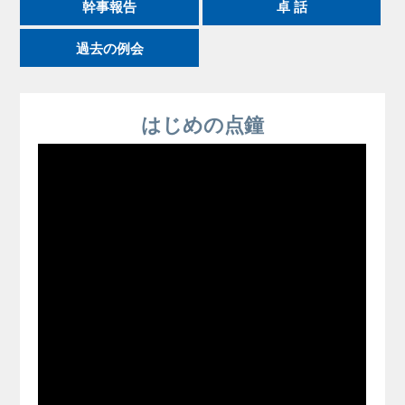
幹事報告
卓 話
過去の例会
はじめの点鐘