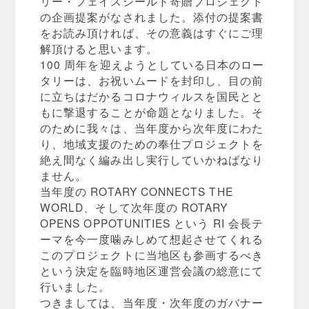
リー・フェイスシールド寄贈プロジェクト
の企画提案がなされました。添付の提案書
をお読み頂ければ、その意義はすぐにご理
解頂けると思います。
100 周年を迎えようとしている日本のロー
タリーは、お祝いムードを封印し、目の前
に立ちはだかるコロナウィルスを国民とと
もに撃退することが命題となりました。そ
のために我々は、当年度から次年度にわた
り、地域支援のための奉仕プロジェクトを
絶え間なく編み出し実行していかねばなり
ません。
当年度の ROTARY CONNECTS THE
WORLD、そして次年度の ROTARY
OPENS OPPOTUNITIES という RI 会長テ
ーマを今一度噛みしめて想起させてくれる
このプロジェクトに当地区も参画するべき
という決定を臨時地区運営会議の総意にて
行いました。
つきましては、当年度・次年度のガバナー