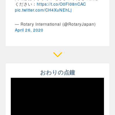
ください：
https://t.co/O0Fl08nCAC
pic.twitter.com/CH4XuNEhLj
— Rotary International (@RotaryJapan)
April 26, 2020
おわりの点鐘