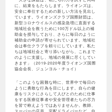
に、結束をもたらします。ライオンズは、
安全に奉仕するための新しい方法を見出し
ています。ライオンズクラブ国際財団は、
新型コロナウイルスの感染急増に直面する
地域社会を救うために100万ドル以上の補
助金を授与しており、さらに毎日のように
補助金の申請が寄せられています。地域社
会は奉仕クラブを頼りにしています。私た
ちは地域社会と寄り添いながら、これまで
のように支援し、地域の発展に尽くしてい
きます」（2019-2020年度ライオンズ国際
協会会長、ジュンヨル・チョイ）
「このような困難な時に、世界中で毎日の
ように勇敢な行為を目にします。自らの健
康をリスクにさらして人びとのために仕事
をする医療従事者や安全管理者たちの尽力
を皆で称えようではありませんか。教師、
スーパーの店員、宅配ドライバーなど、自