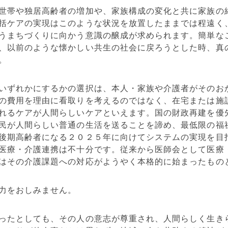
世帯や独居高齢者の増加や、家族構成の変化と共に家族の
括ケアの実現はこのような状況を放置したままでは程遠く
うまちづくりに向かう意識の醸成が求められます。簡単な
、以前のような懐かしい共生の社会に戻ろうとした時、真
。
いずれかにするかの選択は、本人・家族や介護者がそのお
の費用を理由に看取りを考えるのではなく、在宅または施
れるケアが人間らしいケアといえます。国の財政再建を優
民が人間らしい普通の生活を送ることを諦め、最低限の福
後期高齢者になる２０２５年に向けてシステムの実現を目
医療・介護連携は不十分です。従来から医師会として医療
はその介護課題への対応がようやく本格的に始まったもの
力をおしみません。
ったとしても、その人の意志が尊重され、人間らしく生き