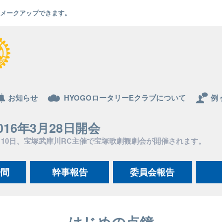
でもメークアップできます。
お知らせ
HYOGOロータリーEクラブについて
例 
016年3月28日開会
月10日、宝塚武庫川RC主催で宝塚歌劇観劇会が開催されます。
時間
幹事報告
委員会報告
はじめの点鐘