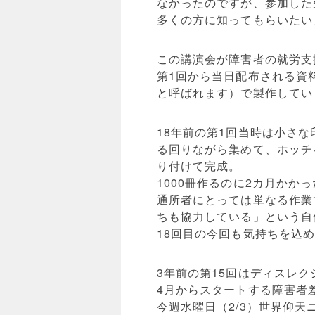
なかったのですが、参加した
多くの方に知ってもらいたい
この講演会が障害者の就労支
第1回から当日配布される資
と呼ばれます）で製作してい
18年前の第1回当時は小さ
る回りながら集めて、ホッチ
り付けて完成。
1000冊作るのに2カ月かか
通所者にとっては単なる作業
ちも協力している」という自
18回目の今回も気持ちを込
3年前の第15回はディスレ
4月からスタートする障害者
今週水曜日（2/3）世界仰