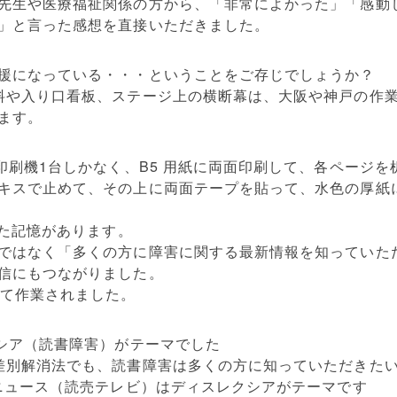
先生や医療福祉関係の方から、「非常によかった」「感動
」と言った感想を直接いただきました。
援になっている・・・ということをご存じでしょうか？
料や入り口看板、ステージ上の横断幕は、大阪や神戸の作
ます。
な印刷機1台しかなく、B5 用紙に両面印刷して、各ページ
キスで止めて、その上に両面テープを貼って、水色の厚紙
った記憶があります。
ではなく「多くの方に障害に関する最新情報を知っていた
信にもつながりました。
めて作業されました。
クシア（読書障害）がテーマでした
差別解消法でも、読書障害は多くの方に知っていただきた
天ニュース（読売テレビ）はディスレクシアがテーマです