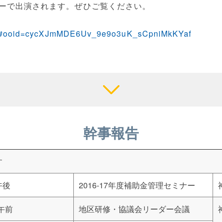
ーで出演されます。ぜひご覧ください。
ten/#ooid=cycXJmMDE6Uv_9e9o3uK_sCpniMkKYaf
幹事報告
す
午後
2016-17年度補助金管理セミナー
)午前
地区研修・協議会リーダー会議