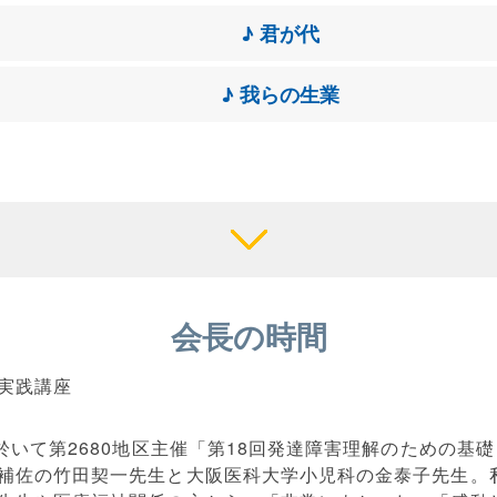
♪ 君が代
♪ 我らの生業
会長の時間
実践講座
於いて第2680地区主催「第18回発達障害理解のための基
補佐の竹田契一先生と大阪医科大学小児科の金泰子先生。