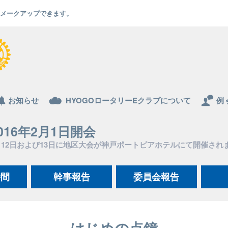
でもメークアップできます。
お知らせ
HYOGOロータリーEクラブについて
例 
016年2月1日開会
月12日および13日に地区大会が神戸ポートピアホテルにて開催され
時間
幹事報告
委員会報告
はじめの点鐘