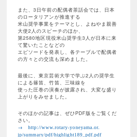
また、3日午前の配偶者茶話会では、
日本
のロータリアンが推進する
米山奨学事業をテーマとし、
よねやま親善
大使2人のスピーチのほか、
第2580地区現役米山奨学生3人が日本に来
て驚いたことなどの
エピソードを発表し、
各テーブルで配偶者
の方々との交流も深めました。
最後に、東京芸術大学で学ぶ2人の奨学生
による篠笛、竹笛、
三味線を
使った圧巻の演奏が披露され、大変な盛り
上がりをみせました。
そのほかの記事は、ぜひPDF版をご覧くだ
さい。
→
http://www.rotary-yoneyama.or.
jp/summary/pdf/highlight189_
pdf.pdf