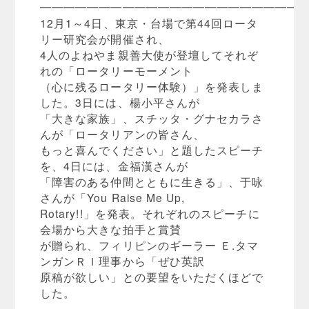
━━━━━━━━━━━━━━━━━━━━━━
12月1～4日、東京・
台場で第44回ロータ
リー研究会が開催され、
4人のよねやま親善大使が登壇してそれぞ
れの「
ロータリーモーメント
（心に残るロータリー体験）」を発表しま
した。3日には、
楊小平さんが
「大きな家族」、スチッタ・グナセカラさ
んが「
ロータリアンの皆さん、
もっと喜んでください」と題したスピーチ
を、4日には、
金福漢さんが
「障害のある仲間とともに生きる」、于咏
さんが「You Raise Me Up,
Rotary!!」を発表。
それぞれのスピーチに
会場から大きな拍手と賞賛
が贈られ、フィリピンのギーラー Ｅ.タマ
ンガンＲＩ理事から「ぜひ英訳
原稿が欲しい」との要望をいただくほどで
した。