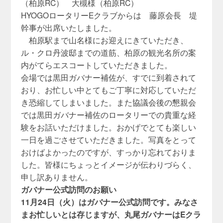
（柏原RC） 大槻様（柏原RC）
HYOGOロータリーEクラブからは 藤原会長 堤
幹事が出席いたしました。
柏原駅まで山名様にお迎えにきていただき、
ル・
クロ丹波邸までの道筋、
柏原の観光名所の案
内がてらエスコートしていただきました。
会場では黒田ガバナー補佐が、すでに到着されて
おり、
お忙しい中とてもご丁寧に対応していただ
き恐縮してしまいました
。
また協議会後の懇親会
では黒田ガバナー補佐のロータリーでの貴重
な経
験をお話いただけました。
おかげでとても楽しい
一日を過ごさせていただきました。
写真をとって
おけばよかったのですが、
すっかり忘れておりま
した。
皆様にちょっとイメージが伝わりづらく、
申し訳ありません。
ガバナー公式訪問のお願い
11月24日（火）はガバナー公式訪問です。
みなさ
まお忙しいとは存じますが、
丸尾ガバナーはEクラ