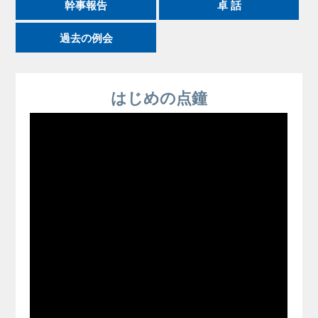
幹事報告
卓 話
過去の例会
はじめの点鐘