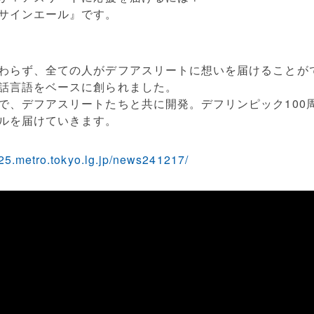
サインエール』です。
わらず、全ての人がデフアスリートに想いを届けることが
話言語をベースに創られました。
で、デフアスリートたちと共に開発。デフリンピック100
ルを届けていきます。
25.metro.tokyo.lg.jp/news241217/