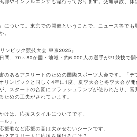
風邪やインフルエンザも流行っております。交通事故、体
』について。東京での開催ということで、ニュース等でも
か。
リンピック競技大会 東京2025』
の12日間、70～80か国・地域・約6,000人の選手が21競技
害のあるアスリートのための国際スポーツ大会です。「デフ
オリンピックと同じく4年に1度、夏季大会と冬季大会が開
が、スタートの合図にフラッシュランプが使われたり、審
るための工夫がされています。
かけは、応援スタイルについてです。
ール』。
応援歌など応援の音は欠かせないシーンです。
か？アスリートに応援を届けるには？