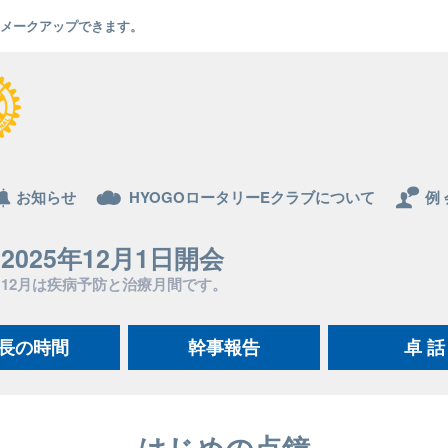
でもメークアップできます。
お知らせ
HYOGOロータリーEクラブについて
例 
2025年12月1日開会
12月は疾病予防と治療月間です。
長の時間
幹事報告
卓 話
はじめの点鐘