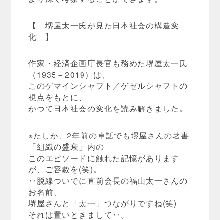
【 堺屋太一氏が見た日本社会の構造変
化 】
作家・経済企画庁長官も務めた堺屋太一氏
（1935－2019）は、
このゲマインシャフト／ゲゼルシャフトの
視点をもとに、
かつて日本社会の変化を読み解きました。
※たしか、2年前の卓話でも堺屋さんの著書
「組織の盛衰」内の
このエピソードに触れた記憶があります
が、ご容赦を(笑)。
‥脱線ついでに直前会長の福山太一さんの
お名前、
堺屋さんと「太一」つながりですね(笑)
それは置いときまして‥。