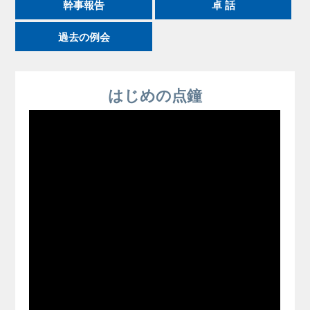
幹事報告
卓 話
過去の例会
はじめの点鐘