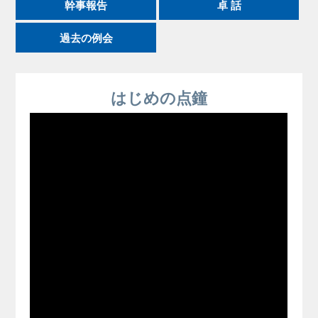
幹事報告
卓 話
過去の例会
はじめの点鐘