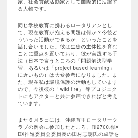
家、社会貢献活動家として国際的に活躍す
る人物です。
同じ学校教育に携わるロータリアンとし
て、現在教育が抱える問題は何か？今後ど
ういった活動ができるか、といったことを
話し合いました。彼は生徒の主体性を育む
ことに重点を置いており、彼が実践する手
法（日本で言うところの「問題解決型学
習」あるいは「project based learning」
に近いもの）は大変参考になりました。ま
た、現在私は環境保護の活動もしています
ので、今後彼の「wild fire」 等プロジェク
トにもアクターと共に参画できればと考え
ています。
また６月５日には、沖縄首里ロータリーク
ラブの例会に参加したところ、RI2700地区
DX推進委員会委員長の田村志朗氏の卓話を