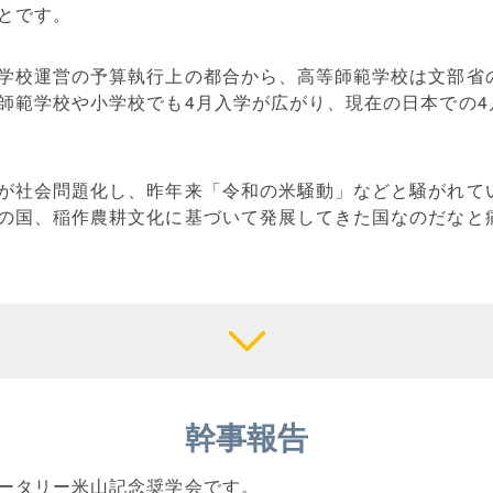
とです。
学校運営の予算執行上の都合から、高等師範学校は文部省
師範学校や小学校でも4月入学が広がり、現在の日本での4
が社会問題化し、昨年来「令和の米騒動」などと騒がれて
の国、稲作農耕文化に基づいて発展してきた国なのだなと
幹事報告
ータリー米山記念奨学会です。