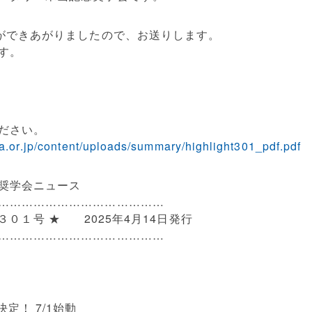
”ができあがりましたので、お送りし
ます。
す。
ださい。
a.or
.jp/content/uploads/summary/hi
ghlight301_pdf.pdf
奨学会ニュース
……………………………………
 ま ３０１号 ★ 2025年4月14日発行
……………………………………
定！ 7/1始動