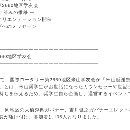
2660地区学友会
年並みの推移 ―
とオリエンテーション開催
ブへのメッセージ
━━━━━━━━━━━━━━━━━
━━━
660地区学友会
━━━━━━━━━━━━━━━━━
━━━
て、国際ロータリー第2660地区
米山学友会が「米山感謝
」とは、米山奨学生がお世話になった
カウンセラーや世話
持ちを伝えるため、奨学生自ら企画し
、運営するイベント
人、同地区の大橋秀典ガバナー、吉川
健之ガバナーエレクト
員が駆け付け、参加者は106人とな
りました。