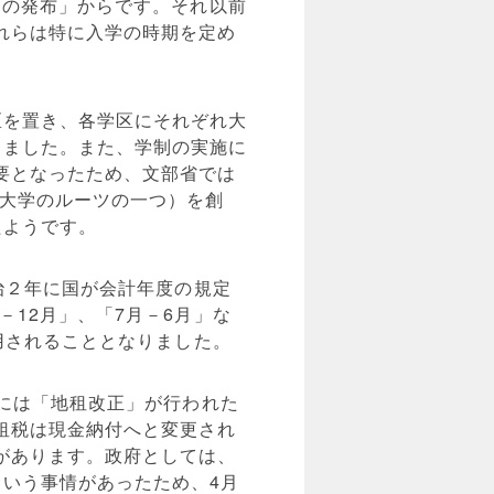
制の発布」からです。それ以前
れらは特に入学の時期を定め
区を置き、各学区にそれぞれ大
りました。また、学制の実施に
要となったため、文部省では
波大学のルーツの一つ）を創
たようです。
明治２年に国が会計年度の規定
－12月」、「7月－6月」な
使用されることとなりました。
）には「地租改正」が行われた
租税は現金納付へと変更され
があります。政府としては、
いう事情があったため、4月