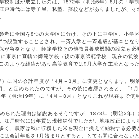
学校制度が成立したのは、1872年（明治5年）8月の「学
江戸時代には寺子屋、私塾、藩校などがありましたが、そ
。
参考に全国を8つの大学区に分け、その下に中学区、小学
ずつ設置することとされ、一斉入学と一斉進級が基本とな
保が急務となり、師範学校その他教員養成機関の設立も必
５月に東京に直轄の師範学校（後の東京師範学校、現在の筑
このような経緯があり高等教育では9月入学が主流となっ
9年）に国の会計年度が「4月－3月」に変更となります。
月」と定められたのですが、その後に改暦されると、「1月
6年（明治19年）に「4月－3月」となりこれが現在まで
定められた理由は諸説あるそうですが、1873年（明治3年
。江戸時代には年貢は現物納付でしたが、地租改正により
多く、農家は秋に収穫した米を現金に換えて納税する必要
には会計年度を1月始まりとすると、とても間に合わないと