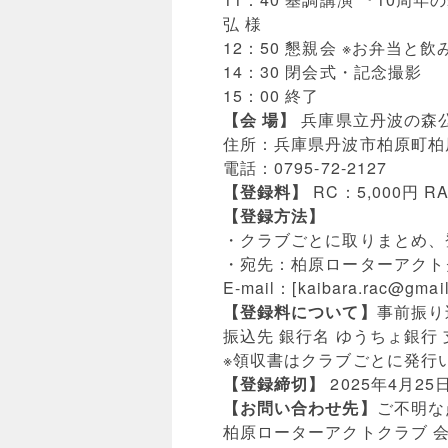
弘 様
12：50 懇親会 ※お弁当
14：30 閉会式・記念撮影
15：00 終了
【会 場】
兵庫県立丹波の森公
住所：兵庫県丹波市柏原町柏原
電話：0795-72-2127
【登録料】
RC：5,000円 R
【登録方法】
・クラブごとに取りまとめ、
・宛先：柏原ローターアクトク
E-mail：[
kaibara.rac@gmai
【登録料について】
事前振り
振込先 銀行名 ゆうちょ銀行 支
※領収書はクラブごとに発行
【登録締切】
2025年4月2
【お問い合わせ先】
ご不明な
柏原ローターアクトクラブ 会