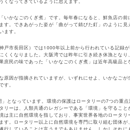
うくなってきているように思えます。
「いかなごのくぎ煮」です。毎年春になると、鮮魚店の前
ます。できあがった姿が「曲がって錆びた釘」のように見
います。
神戸市長田区）では1000年以上前から行われている記録
にくくなりました。大阪湾では昨年に引き続き休漁となり
果庶民の味であった「いかなごのくぎ煮」は近年高級品と
な原因が指摘されていますが、いずれにせよ、いかなごが
です。
間」となっています。環境の保護はロータリーの7つの重点
タリーは、人類共通のレガシーである「環境」を守ること
境は主に自然環境を指しており、事実世界各地のロータリ
ます。ロータリー以上に自然環境を専門に取り組む団体が
遂行していることは言うまでもありません。しかしそれに