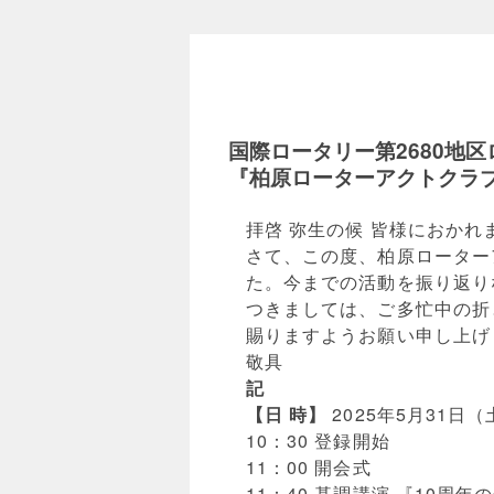
国際ロータリー第2680地
『柏原ローターアクトクラブ
拝啓 弥生の候 皆様におか
さて、この度、柏原ローター
た。今までの活動を振り返り
つきましては、ご多忙中の折
賜りますようお願い申し上げ
敬具
記
【日 時】
2025年5月31日（
10：30 登録開始
11：00 開会式
11：40 基調講演 『10