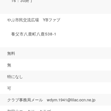
16：30終了
やぶ市民交流広場 YBファブ
養父市八鹿町八鹿538-1
無料
無
特になし
可
クラブ事務局メール
wdym.1941@lilac.ocn.ne.jp