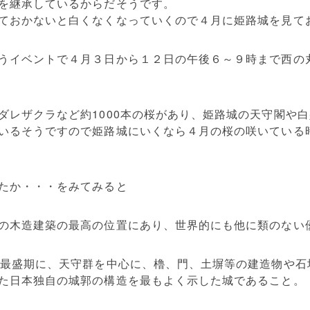
を継承しているからだそうです。
ておかないと白くなくなっていくので４月に姫路城を見て
うイベントで４月３日から１２日の午後６～９時まで西の
ダレザクラなど約1000本の桜があり、姫路城の天守閣や
いるそうですので姫路城にいくなら４月の桜の咲いている
たか・・・をみてみると
の木造建築の最高の位置にあり、世界的にも他に類のない
の最盛期に、天守群を中心に、櫓、門、土塀等の建造物や石
た日本独自の城郭の構造を最もよく示した城であること。