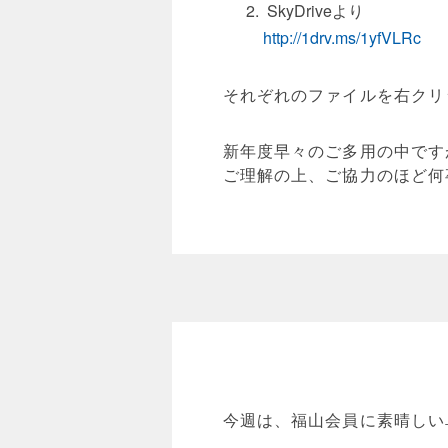
SkyDriveより
http://1drv.ms/1yfVLRc
それぞれのファイルを右クリ
新年度早々のご多用の中です
ご理解の上、ご協力のほど何
今週は、福山会員に素晴しい