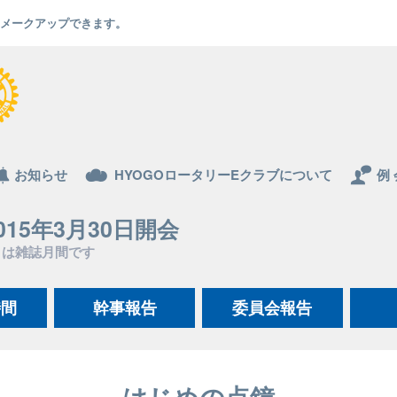
でもメークアップできます。
お知らせ
HYOGOロータリーEクラブについて
例 
015年3月30日開会
月は雑誌月間です
時間
幹事報告
委員会報告
はじめの点鐘