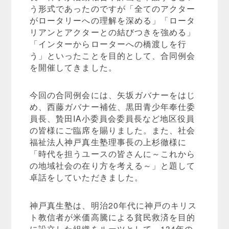
う形式であったのですが「全てのアクター
がロータリーへの理解を深める」「ロータ
リアンとアクターとの結びつきを強める」
「インターからローターへの橋渡しを行
う」といったことを目的として、合同例会
を開催してきました。
今回の合同例会には、矢坂ガバナーをはじ
め、西藤ガバナー補佐、黒田青少年奉仕委
員長、贄田IA小委員会委員長など地区役員
の皆様にご臨席を賜りました。また、社会
福祉法人神戸真生塾理事長の上杉徹様に
「時代を担うユースの皆さんに～これから
の地域社会の在り方を考える～」と題して
卓話をしていただきました。
神戸真生塾は、明治20年代に神戸のキリス
ト教信者が米価高騰による貧民救済を目的
に設立した組織をルーツとして、134年の