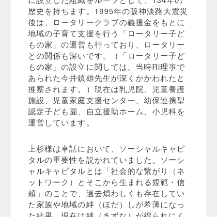
歴史を持ちます。1995年の阪神淡路大震災
後は、ロータリークラブの義援金をもとに
地域の子育て支援を行う「ロータリー子ど
もの家」の運営も行っており、ロータリー
との関係も深いです。（「ロータリー子ど
もの家」の設立に関しては、当時RI理事で
あられた今井鎮雄先生が深くかかわれたと
推察されます。）現在は乳児院、児童養護
施設、児童家庭支援センター、幼保連携型
認定子ども園、自立援助ホーム、小児科を
運営しています。
上杉様は卓話において、ソーシャルキャピ
タルの重要性を説かれていました。ソーシ
ャルキャピタルとは「社会的な繋がり（ネ
ットワーク）とそこから生まれる規範・信
頼」のことで、過去煩わしくも存在してい
た家族や地域の絆（ほだ）しが希薄になっ
た結果、現在は絆（きずな）が得られにく