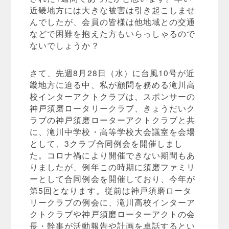
近畿地方には大きな被害は引き起こしませ
んでしたが、会員の皆様は他地域との交通
などで困難を抱えた方もいらっしゃるので
ないでしょうか？
さて、先週8月28日（水）に台風10号が近
畿地方に迫る中、私が顧問を務める滝川高
校インターアクトクラブは、スポンサーの
神戸須磨ロータリークラブ、きょうだいク
ラブの神戸須磨ローターアクトクラブと共
に、滝川中学校・高等学校大会議室を会場
として、3クラブ合同例会を開催しまし
た。コロナ禍により開催できない期間もあ
りましたが、例年この時期に須磨ファミリ
ーとして合同例会を開催しており、今年が
第5回となります。従前は神戸須磨ロータ
リークラブの例会に、滝川高校インターア
クトクラブや神戸須磨ローターアクトの会
長・幹事が活動報告や計画を卓話するとい