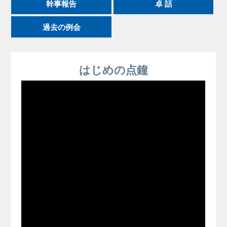
幹事報告
卓 話
過去の例会
はじめの点鐘