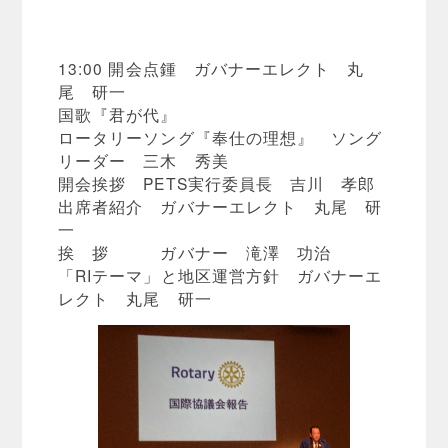
13:00 開会点鍾 ガバナーエレクト 丸
尾 研一
国歌『君が代』
ロータリーソング『奉仕の理想』 ソング
リーダー 三木 秀美
開会挨拶 PETS実行委員長 吉川 孝郎
出席者紹介 ガバナーエレクト 丸尾 研
一
挨 拶 ガバナー 滝澤 功治
「RIテーマ」と地区運営方針 ガバナーエ
レクト 丸尾 研一