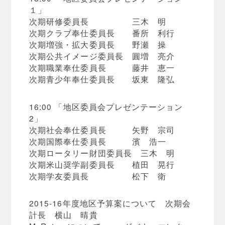
１」
次期研修委員長 三木 明
次期クラブ奉仕委員長 番所 利行
次期増強・拡大委員長 野瀬 操
次期公共イメージ委員長 圓増 亮介
次期職業奉仕委員長 藤井 恵一
次期青少年奉仕委員長 坂東 隆弘
16:00 「地区委員会プレゼンテーション
2」
次期社会奉仕委員長 矢野 宗司
次期国際奉仕委員長 濱 浩一
次期ロータリー財団委員長 三木 明
次期米山奨学副委員長 植田 晃行
次期学友委員長 松下 衛
2015-16年度地区予算案について 次期会
計長 横山 晴貴