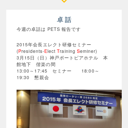
卓 話
今週の卓話は PETS 報告です
2015年会長エレクト研修セミナー
(
P
residents-
E
lect
T
raining
S
eminer)
3月15日（日）神戸ポートピアホテル 本
館地下 偕楽の間
13:00～17:45 セミナー 18:00～
19:30 懇親会