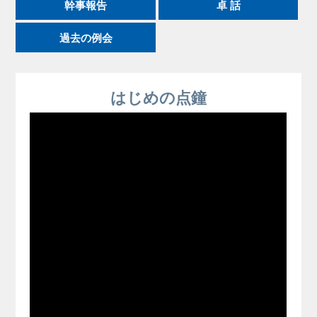
幹事報告
卓 話
過去の例会
はじめの点鐘