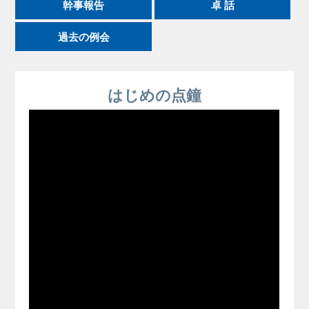
幹事報告
卓 話
過去の例会
はじめの点鐘