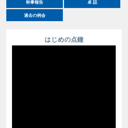
幹事報告
卓 話
過去の例会
はじめの点鐘