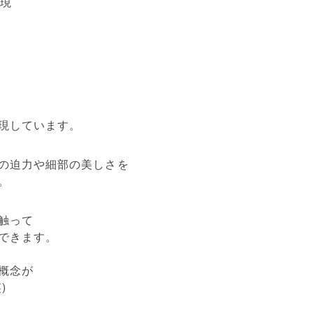
再現
現しています。
の迫力や細部の美しさを
。
触って
できます。
概念が
)