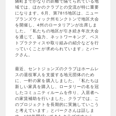
隣町までかなりの距離で隔てられている地
域では、ほかのクラブとの交流が特に重要
になります。6月、第7815地区は、ニュー
ブランズウィック州モンクトンで地区大会
を開催し、4州のロータリアンが出席しま
した。「私たちの地区が引き続き年次大会
を通じて、協力、ネットワーキング、ベス
トプラクティスや取り組みの紹介などを行
っていくことが求められています」とバー
クさん。
最近、セントジョンズのクラブはホームレ
スの退役軍人を支援する地元団体のため
に、一軒の家を購入しました。「私たちは
新しい家具を購入し、ロータリーの名を冠
したコミュニティルームを作り、入居者へ
の家賃補助を行いました。クラブでは、こ
のプロジェクトを長期的に実施していこう
と考えています」とバークさんは話しま
す。103年間続いてきたクラブですから、