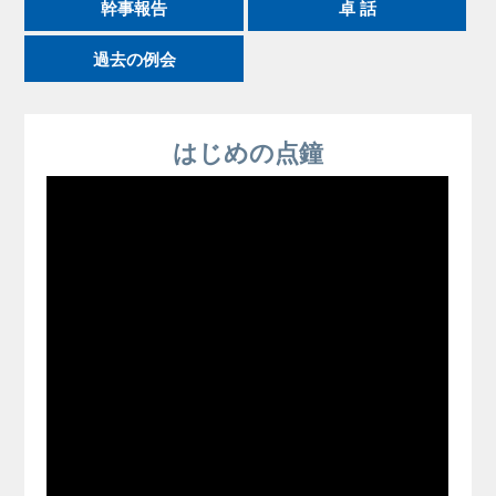
幹事報告
卓 話
過去の例会
はじめの点鐘