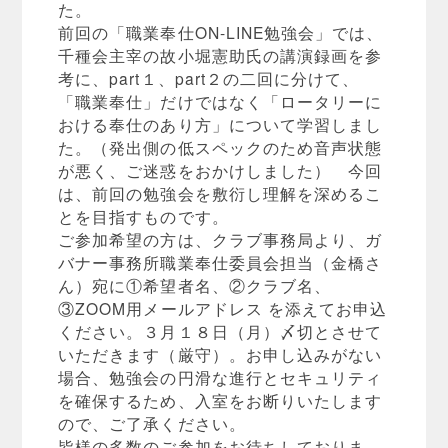
た。
前回の「職業奉仕ON-LINE勉強会」では、
千種会主宰の故小堀憲助氏の講演録画を参
考に、part１、part２の二回に分けて、
「職業奉仕」だけではなく「ロータリーに
おける奉仕のあり方」について学習しまし
た。（発出側の低スペックのため音声状態
が悪く、ご迷惑をおかけしました） 今回
は、前回の勉強会を敷衍し理解を深めるこ
とを目指すものです。
ご参加希望の方は、クラブ事務局より、ガ
バナー事務所職業奉仕委員会担当（金橋さ
ん）宛に①希望者名、②クラブ名、
③ZOOM用メールアドレス を添えてお申込
ください。３月１８日（月）〆切とさせて
いただきます（厳守）。お申し込みがない
場合、勉強会の円滑な進行とセキュリティ
を確保するため、入室をお断りいたします
ので、ご了承ください。
皆様の多数のご参加をお待ちしておりま