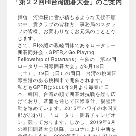
「第２２回RI台湾囲碁大会」のご案内
拝啓 河津桜に雪が積もるような天候不順
の中、貴クラブの皆様方、事務局のスタッ
フの皆様、お変わりなくお元気のことと存
じます。
さて、RI公認の親睦団体であるロータリー
囲碁同好会（GPFR／Go Playing
Fellowship of Rotarians）主催の「第22回
ロータリー国際囲碁大会」が5月18日
（土）、19日（日）の両日、台湾の桃園国
際空港のある桃園市で開催されます。
私どもGPFRは2000年3月より毎春に日
本、韓国、台湾の順で囲碁対抗戦を繰り広
げており、碁盤を通じて国際奉仕、親睦活
動を進めています。2015年ハワイの米国支
部が加わり、「ロータリー囲碁チャンピオ
ン」競っております。しかし、2019年6月
の韓国囲碁大会以降、コロナにより中断を
余儀なくされ、2022年春にようやく国内大