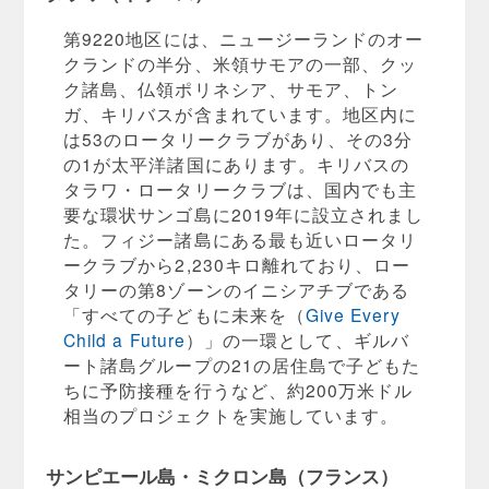
第9220地区には、ニュージーランドのオー
クランドの半分、米領サモアの一部、クッ
ク諸島、仏領ポリネシア、サモア、トン
ガ、キリバスが含まれています。地区内に
は53のロータリークラブがあり、その3分
の1が太平洋諸国にあります。キリバスの
タラワ・ロータリークラブは、国内でも主
要な環状サンゴ島に2019年に設立されまし
た。フィジー諸島にある最も近いロータリ
ークラブから2,230キロ離れており、ロー
タリーの第8ゾーンのイニシアチブである
「すべての子どもに未来を（
Give Every
Child a Future
）」の一環として、ギルバ
ート諸島グループの21の居住島で子どもた
ちに予防接種を行うなど、約200万米ドル
相当のプロジェクトを実施しています。
サンピエール島・ミクロン島（フランス）