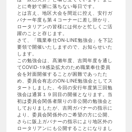
とに奇妙で腑に落ちない毎日です。
とは言え、地区大会を間近に控え、安行ガ
バナー年度も第４コーナーに差し掛かり、
ロータリアンの皆様には何かと忙しくご活
躍のことと存じます。
さて、「職業奉仕ON-LINE勉強会」を下記
要領で開催いたしますので、お知らせいた
します。
この勉強会は、髙瀨年度、吉岡年度を通し
てCOVID-19感染拡大のため職業奉仕委員
会を対面開催することが困難であったた
め、委員会有志のON-LINE勉強会としてス
タートしました。今回の安行年度第三回勉
強会は通算１９回目の開催となります。当
初は委員会関係者限りの非公開の勉強会と
しておりましたが、吉岡ガバナーの指示に
より、委員会関係外のご希望の方に公開、
さらに阪上ガバナーの指示により地区外の
ロータリアンにも公開することになりまし