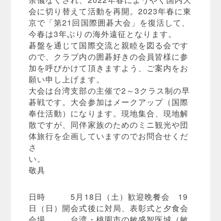
会に切り替えて活動を再開。2023年春に東
京で「第21回国際囲碁大会」を復活して、
今春は3年ぶりの海外遠征となります。
碁盤を通じて国際交流と親睦を図る会です
ので、クラブ内の囲碁好きの会員皆様に参
加を呼びかけて頂きますよう、ご案内をお
願い申し上げます。
大会は台湾支部の主催で2～3クラス制の早
碁戦です。大会参加はメークアップ（国際
奉仕活動）になります。現地集合、現地解
散ですが、同伴家族のためのミニ観光や団
体旅行を企画していますのでお問合せくだ
さ
い
敬具
日時 5月18日（土）歓迎晩餐会 19
日（日）開会式後に対局、表彰式と夕食会
会場 台湾・桃園市の敏盛智医城（敏