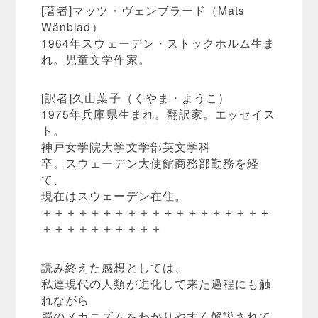
[著者]マッツ・ヴェンブラード（Mats
Wänblad）
1964年スウェーデン・ストックホルム生ま
れ。児童文学作家。
[訳者]久山葉子（くやま・ようこ）
1975年兵庫県生まれ。翻訳家。エッセイス
ト。
神戸女学院大学文学部英文学科
卒。スウェーデン大使館商務部勤務を経
て、
現在はスウェーデン在住。
＋＋＋＋＋＋＋＋＋＋＋＋＋＋＋＋＋＋＋
＋＋＋＋＋＋＋＋＋＋
読み終えた感想としては、
私達現代の人類が進化して来た過程にも触
れながら
脳のメカニズムをわかりやすく解説されて