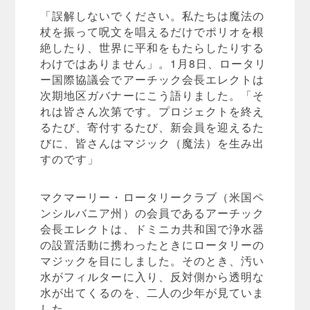
「誤解しないでください。私たちは魔法の
杖を振って呪文を唱えるだけでポリオを根
絶したり、世界に平和をもたらしたりする
わけではありません」。1月8日、ロータリ
ー国際協議会でアーチック会長エレクトは
次期地区ガバナーにこう語りました。「そ
れは皆さん次第です。プロジェクトを終え
るたび、寄付するたび、新会員を迎えるた
びに、皆さんはマジック（魔法）を生み出
すのです」
マクマーリー・ロータリークラブ（米国ペ
ンシルバニア州）の会員であるアーチック
会長エレクトは、ドミニカ共和国で浄水器
の設置活動に携わったときにロータリーの
マジックを目にしました。そのとき、汚い
水がフィルターに入り、反対側から透明な
水が出てくるのを、二人の少年が見ていま
した。