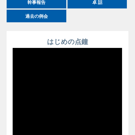
幹事報告
卓 話
過去の例会
はじめの点鐘