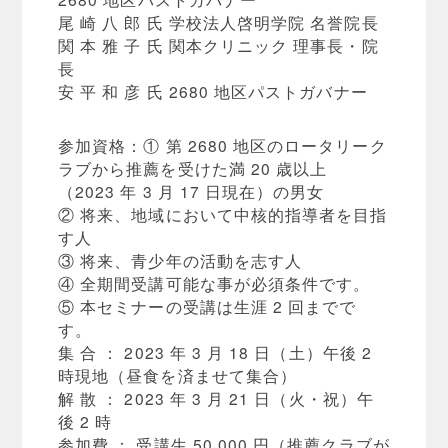
尾 崎 八 郎 氏 学校法人啓明学院 名誉院長
関 本 雅 子 氏 関本クリニック 理事長・院
長
安 平 和 彦 氏 2680 地区パストガバナー
参加資格：① 第 2680 地区のロータリーク
ラブから推薦を受けた満 20 歳以上
（2023 年 3 月 17 日現在）の男女
② 将来、地域において中核的指導者を目指
す人
③ 将来、青少年の活動を志す人
④ 全期間受講可能な事が必須条件です。
⑤ 本セミナーの受講は生涯 2 回までで
す。
集 合 ： 2023 年 3 月 18 日（土）午後 2
時現地（昼食を済ませて集合）
解 散 ： 2023 年 3 月 21 日（火・祝）午
後 2 時
参加費 ： 受講生 50,000 円（推薦クラブが