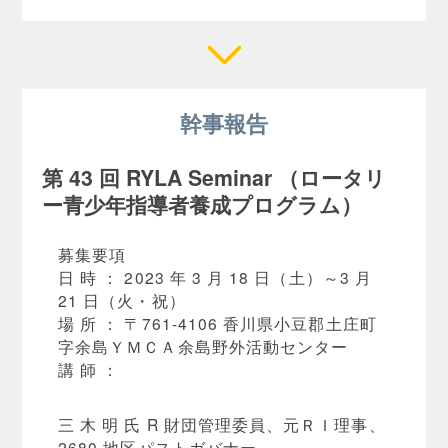
幹事報告
第 43 回 RYLA Seminar （ロータリ
ー青少年指導者養成プログラム）
募集要項
日 時 ： 2023 年 3 月 18 日（土）～3 月
21 日（火・祝）
場 所 ： 〒761-4106 香川県小豆郡土庄町
字余島ＹＭＣＡ余島野外活動センター
講 師 ：
三 木 明 氏 R 財団管理委員、元ＲＩ理事、
2680 地区パストガバナー