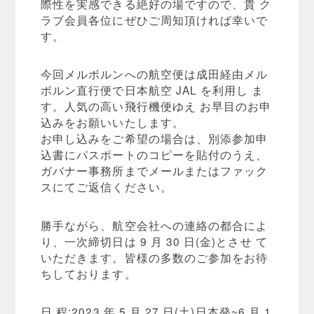
際性を実感できる絶好の場ですので、貴 ク
ラブ会員各位にぜひご周知頂ければ幸いで
す。
今回メルボルンへの航空便は成田経由メル
ボルン直行便で日本航空 JAL を利用し ま
す。人気の高い飛行機便ゆえ お早目のお申
込みをお願いいたします。
お申し込みをご希望の場合は、別添参加申
込書にパスポートのコピーを貼付のうえ、
ガバナー事務所までメールまたはファック
スにてご返信ください。
勝手ながら、航空会社への連絡の都合によ
り、一次締切日は 9 月 30 日(金)とさせ て
いただきます。皆様の多数のご参加をお待
ちしております。
日 程:2023 年 5 月 27 日(土)日本発~6 月 1