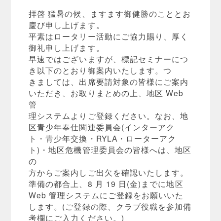
拝啓 猛暑の候、ますます御健勝のこととお
慶び申し上げます。
平素はロータリー活動にご協力賜り、厚く
御礼申し上げます。
早速ではございますが、標記セミナーにつ
き以下のとおり御案内いたします。つ
きましては、出席要請対象の皆様にご案内
いただき、お取りまとめの上、地区 Web
管
理システムよりご登録ください。なお、地
区青少年奉仕関連委員会(インターアク
ト・青少年交換・RYLA・ローターアク
ト)・地区危機管理委員会の皆様へは、地区
の
方からご案内しご出欠を確認いたします。
準備の都合上、8 月 19 日(金)までに地区
Web 管理システムにご登録をお願いいた
します。(ご登録の際、クラブ役職を参加備
考欄にご入力ください。)