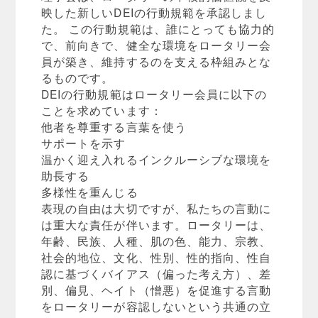
映した新しいDEIの行動規範を承認しまし
た。 この行動規範は、誰にとっても協力的
で、前向きで、健全な環境をロータリー会
員が築き、維持するのを支える枠組みとな
るものです。
DEIの行動規範はロータリー会員に以下の
ことを求めています：
他者を尊重する言葉を使う
サポートを示す
温かく迎え入れるインクルーシブな環境を
助長する
多様性を重んじる
表現の自由は大切ですが、私たちの言動に
は重大な責任が伴います。ロータリーは、
年齢、民族、人種、肌の色、能力、宗教、
社会的地位、文化、性別、性的指向、性自
認に基づくバイアス（偏った考え方）、差
別、偏見、ヘイト（憎悪）を促進する言動
をロータリーが容認しないという共通の立