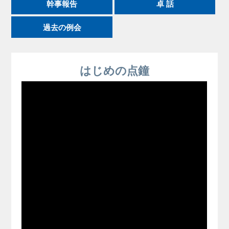
幹事報告
卓 話
過去の例会
はじめの点鐘