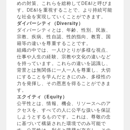
めの対策、これらを総称してDE&Iと呼びま
す。DE&Iを重視することで、より持続可能
な社会を実現していくことができます。
ダイバーシティ（Diversity）
ダイバーシティとは、年齢、性別、民族、
宗教、疾病、性自認、性的指向、教育、国
籍等の違いを尊重することです。
組織の中では、一人ひとりが多様な視点、
仕事や人生の経験、宗教や文化の違いなど
を持っています。これらの違いを認識し、
背景とは無関係に一人一人を尊重し、大切
にすることを学んだときにのみ、多様性の
力を発揮し、その恩恵を得ることができま
す。
エクイティ（Equity）
公平性とは、情報、機会、リソースへのア
クセスを、すべての人に公平な扱いを保証
しようとするものです。これは、尊敬の念
に基づいて構築された環境でのみ可能で
す。公平性は、利点と障壁が存在し、その