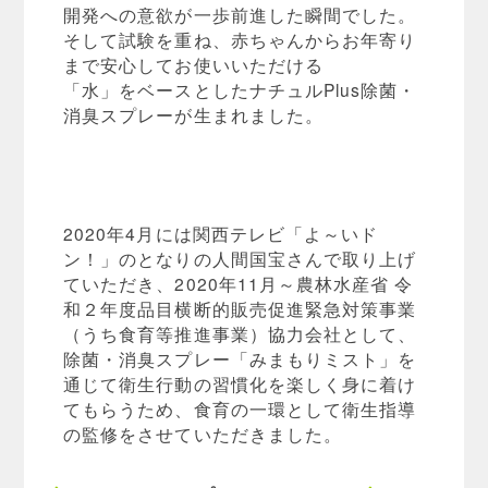
開発への意欲が一歩前進した瞬間でした。
そして試験を重ね、赤ちゃんからお年寄り
まで安心してお使いいただける
「水」をベースとしたナチュルPlus除菌・
消臭スプレーが生まれました。
2020年4月には関西テレビ「よ～いド
ン！」のとなりの人間国宝さんで取り上げ
ていただき、2020年11月～農林水産省 令
和２年度品目横断的販売促進緊急対策事業
（うち食育等推進事業）協力会社として、
除菌・消臭スプレー「みまもりミスト」を
通じて衛生行動の習慣化を楽しく身に着け
てもらうため、食育の一環として衛生指導
の監修をさせていただきました。