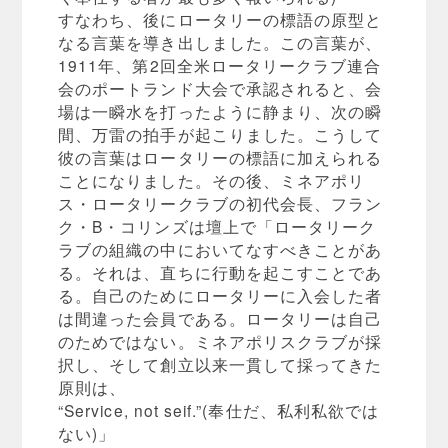
すなわち、後にロータリーの標語の原型と
なる言葉を導き出しました。この言葉が、
1911年、第2回全米ロータリークラブ連合
会のポートランド大会で承認されると、会
場は一瞬水を打ったように静まり、次の瞬
間、万雷の拍手が起こりました。こうして
彼の言葉はロータリーの標語に加えられる
ことになりました。その後、ミネアポリ
ス・ロータリークラブの初代会長、フラン
ク・B・コリンズは壇上で「ロータリーク
ラブの組織の中においてなすべきことがあ
る。それは、直ちに行動を起こすことであ
る。自己のためにロータリーに入会した者
は間違った会員である。ロータリーは自己
のためではない。ミネアポリスクラブが採
択し、そして創立以来一貫して採ってきた
原則は、
“Service, not seif.”(奉仕だ、私利私欲では
ない)」