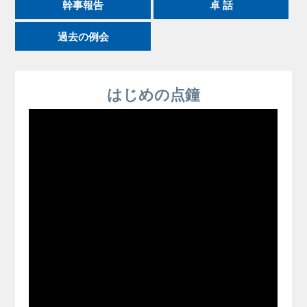
幹事報告
卓 話
過去の例会
はじめの点鐘