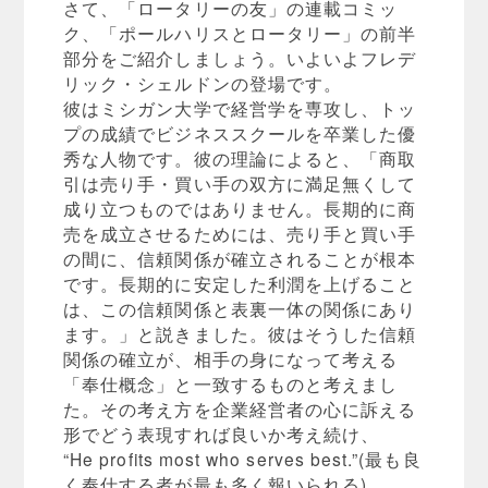
さて、「ロータリーの友」の連載コミッ
ク、「ポールハリスとロータリー」の前半
部分をご紹介しましょう。いよいよフレデ
リック・シェルドンの登場です。
彼はミシガン大学で経営学を専攻し、トッ
プの成績でビジネススクールを卒業した優
秀な人物です。彼の理論によると、「商取
引は売り手・買い手の双方に満足無くして
成り立つものではありません。長期的に商
売を成立させるためには、売り手と買い手
の間に、信頼関係が確立されることが根本
です。長期的に安定した利潤を上げること
は、この信頼関係と表裏一体の関係にあり
ます。」と説きました。彼はそうした信頼
関係の確立が、相手の身になって考える
「奉仕概念」と一致するものと考えまし
た。その考え方を企業経営者の心に訴える
形でどう表現すれば良いか考え続け、
“He profits most who serves best.”(最も良
く奉仕する者が最も多く報いられる)