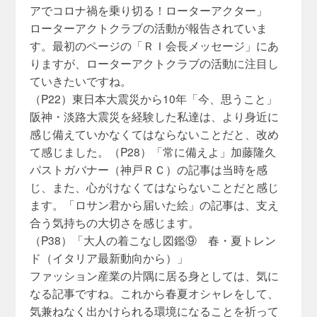
アでコロナ禍を乗り切る！ローターアクター」
ローターアクトクラブの活動が報告されていま
す。最初のページの「ＲＩ会長メッセージ」にあ
りますが、ローターアクトクラブの活動に注目し
ていきたいですね。
（P22）東日本大震災から10年「今、思うこと」
阪神・淡路大震災を経験した私達は、より身近に
感じ備えていかなくてはならないことだと、改め
て感じました。（P28）「常に備えよ」加藤隆久
パストガバナー（神戸ＲＣ）の記事は当時を感
じ、また、心がけなくてはならないことだと感じ
ます。「ロサン君から届いた絵」の記事は、支え
合う気持ちの大切さを感じます。
（P38）「大人の着こなし図鑑⑨ 春・夏トレン
ド（イタリア最新動向から）」
ファッション産業の片隅に居る身としては、気に
なる記事ですね。これから春夏オシャレをして、
気兼ねなく出かけられる環境になることを祈って