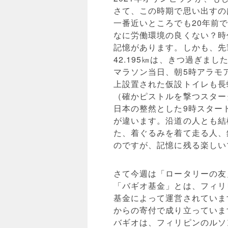
さて、この時期で思い出すの
一番近いところでも20年前
なに労働環境の良くない？時
記憶があります。しかも、先
42.195㎞は、きつ過ぎまし
マラソン当日、朝5時アラモ
上設置された仮設トイレも長
（確かピストルを撃つスター
日本の整然とした9時スター
が違います。沿道の人とも結
た、着ぐるみを着て走る人、
のですが、記憶に残る楽しい
さて今週は「ロータリーの友
「バギオ基金」とは、フィリ
基金によって運営されていま
からの寄付で成り立っていま
バギオは、フィリピンのルソン