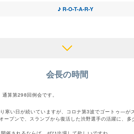
♪ R-O-T-A-R-Y
会長の時間
会、通算第298回例会です。
なり寒い日が続いていますが、コロナ第3波でゴートゥ―が
オープンで、スランプから復活した渋野選手の活躍に、多
もし開催されるならば、ぜひ出場して欲しいですね。