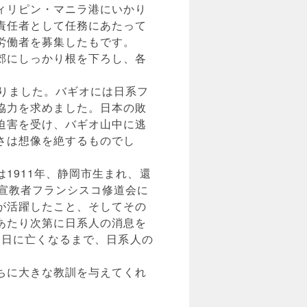
ィリピン・マニラ港にいかり
責任者として任務にあたって
労働者を募集したもです。
郊にしっかり根を下ろし、各
りました。バギオには日系フ
協力を求めました。日本の敗
迫害を受け、バギオ山中に逃
さは想像を絶するものでし
1911年、静岡市生まれ、還
宣教者フランシスコ修道会に
が活躍したこと、そしてその
あたり次第に日系人の消息を
1日に亡くなるまで、日系人の
ちに大きな教訓を与えてくれ