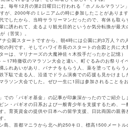
は、毎年12月の第2日曜日に行われる「ホノルルマラソン
ですが、2000年のミレニアムの時に参加したことがありま
代でしたから、当時サラリーマンだったので、有休も取ら
輩に誘われて、走るより観光目的というか気分転換が最大
たが（苦笑）。
アナ公園スタートですから、朝4時には公園に約3万人？の
蛇の列です。そしてハワイ市長のスタートの合図と共に大
ターは、マリナーズの大魔神佐々木投手だったかと記憶）
ト～17時撤収のマラソン大会と違い、町ぐるみのお祭りイ
構ふれあいがあり、バナナをもらう人、薬を塗ってもらう
鉄下駄で走る人、沿道でドラム演奏での応援も見かけまし
マラソン大会でした。ぜひ一生に1回は参加されることを
」での「バギオ基金」の記事が印象深かったのでご紹介し
ピン・バギオの日系および一般青少年を支援するため、一
す。育英資金の提供や日本への留学支援、日比両国の親善
す。
島、首都マニラから北へ約250キロ、標高1500メートル