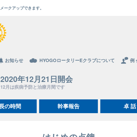
でもメークアップできます。
お知らせ
HYOGOロータリーEクラブについて
例 
2020年12月21日開会
12月は疾病予防と治療月間です
長の時間
幹事報告
卓 話
はじめの点鐘