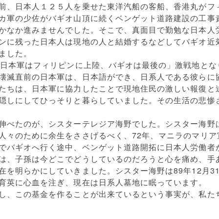
前、日本人１２５人を乗せた東洋汽船の客船、香港丸がフ
カ軍の少佐がバギオ山頂に続くベンゲット道路建設の工事
かなか進みませんでした。そこで、真面目で勤勉な日本人
ンに残った日本人は現地の人と結婚するなどしてバギオ近
ました。
、日本軍はフィリピンに上陸、バギオは最後の」激戦地とな
壊滅直前の日本軍は、日本語ができ、日系人である彼らに
たちは、日本軍に協力したことで現地住民の激しい報復と
隠しにしてひっそりと暮らしていました。その生活の悲惨
伸べたのが、シスターテレジア海野でした。シスター海野は
人々のために余生をささげるべく、72年、マニラのマリア
でバギオへ行く途中、ベンゲット道路開拓に日本人労働者
は、子孫は今どこでどうしているのだろうと心を痛め、手
在を明らかにしていきました。シスター海野は89年12月3
育英に心血を注ぎ、現在は日系人墓地に眠っています。
し、この基金を作ることが出来ているという事実が、私た