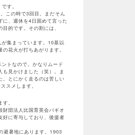
」です。
す。この時で3回目。まだそん
ずに、週休を4日固めて言った
の目的です。その割には、
人が集まっています。10基以
量の花火が打ちあがります。
ベントなので。かなりムード
人も見かけました（笑）。ま
た。とにかく走るのは苦しい
おススメします。
ます。
般財団法人比国育英会バギオ
友好に寄与しており、後援者
の避暑地にあります。1903