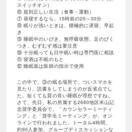
スイッチオン）
⑥ 規則正しい生活（食事・運動）
⑦ 昼寝するなら、15時前の20～30分
⑧ 眠りが浅いときは、積極的に遅寝、早起
き
⑨ 睡眠中のいびき、無呼吸状態、足のびく
つき、むずむず感は要注意
⑩ 十分眠っても日中眠い時は専門医に相談
⑪ 寝酒は不眠のもと
⑫ 睡眠薬は医師の指示で使用
この中で、③の眠る場所で、ついスマホを
見たり、読書をしてしまうのが反省点でし
た。短くても質の良い睡眠が理想ですね。
さて、先日、私の所属する2680地区米山記
念奨学委員会で、「カウンセラーミーティ
ング」と「奨学生ミーティング」が、オン
ラインで行われました。トータル4時間、
約90人参加、グループディスカッションな