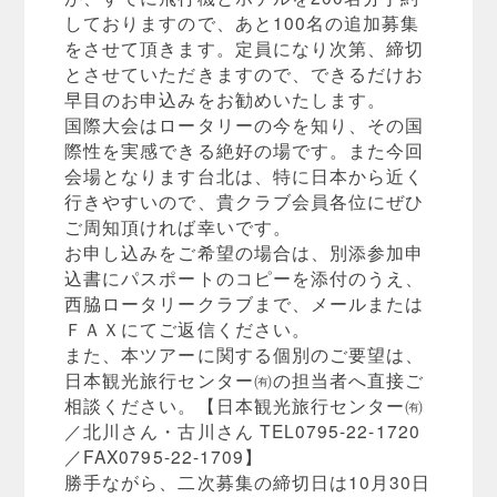
しておりますので、あと100名の追加募集
をさせて頂きます。定員になり次第、締切
とさせていただきますので、できるだけお
早目のお申込みをお勧めいたします。
国際大会はロータリーの今を知り、その国
際性を実感できる絶好の場です。また今回
会場となります台北は、特に日本から近く
行きやすいので、貴クラブ会員各位にぜひ
ご周知頂ければ幸いです。
お申し込みをご希望の場合は、別添参加申
込書にパスポートのコピーを添付のうえ、
西脇ロータリークラブまで、メールまたは
ＦＡＸにてご返信ください。
また、本ツアーに関する個別のご要望は、
日本観光旅行センター㈲の担当者へ直接ご
相談ください。【日本観光旅行センター㈲
／北川さん・古川さん TEL0795-22-1720
／FAX0795-22-1709】
勝手ながら、二次募集の締切日は10月30日