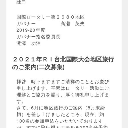
謹白
国際ロータリー第２６８０地区
ガバナー 髙瀬 英夫
2019-20年度
ガバナー指名委員長
滝澤 功治
２０２１年ＲＩ台北国際大会地区旅行
のご案内(二次募集)
拝啓 時下ますますご清祥のこととお慶び
申し上げます。平素はロータリー活動にご
理解とご協力を賜り、厚く御礼申し上げま
す。
さて、6月に地区旅行のご案内（8月末締
切）を差し上げましたところ、現在、約
100名の参加申込をいただいております
が、すでに飛行機とホテルを200名分予約