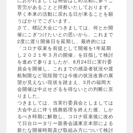
苦労があることと拝察いたしております。
早く本来の活動に戻れる日が来ることを願
うばかりでございます。
さて、標記大会につきましては、何とか開
催にこぎつけたいとの思いから、これまで
2度に渡り開催日を延期し、最終的には
「コロナ収束を前提として開催を1年延期
し２０２１年３月の開催」を目指して検討
を進めて参りましたが、8月24日に実行委
員会を開催し、これまでの感染者状況や渡
航制限など現段階では今後の状況改善の展
望が見えない現状を踏まえ、3月の福岡大
会開催は中止せざるを得ないとの判断に至
りました。
つきましては、当実行委員会としましては
大会中止に伴う残務処理を終えた後、しか
るべき時期に解散し、コロナ収束後に改め
て日台ロータリー親善会議東京本部による
新たな開催時期及び取組み方について検討