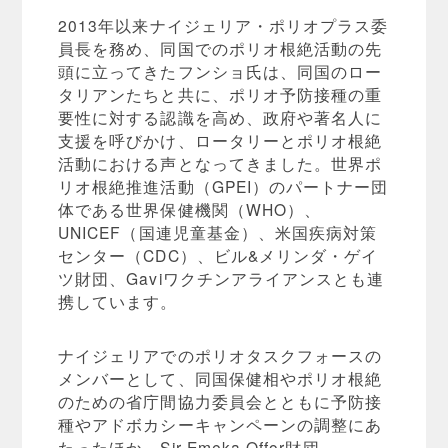
2013年以来ナイジェリア・ポリオプラス委
員長を務め、同国でのポリオ根絶活動の先
頭に立ってきたフンショ氏は、同国のロー
タリアンたちと共に、ポリオ予防接種の重
要性に対する認識を高め、政府や著名人に
支援を呼びかけ、ロータリーとポリオ根絶
活動における声となってきました。世界ポ
リオ根絶推進活動（GPEI）のパートナー団
体である世界保健機関（WHO）、
UNICEF（国連児童基金）、米国疾病対策
センター（CDC）、ビル&メリンダ・ゲイ
ツ財団、Gaviワクチンアライアンスとも連
携しています。
ナイジェリアでのポリオタスクフォースの
メンバーとして、同国保健相やポリオ根絶
のための省庁間協力委員会とともに予防接
種やアドボカシーキャンペーンの調整にあ
たったほか、Sir Emeka Offor財団、