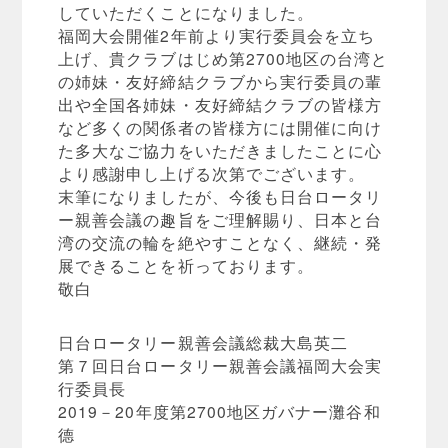
していただくことになりました。
福岡大会開催2年前より実行委員会を立ち
上げ、貴クラブはじめ第2700地区の台湾と
の姉妹・友好締結クラブから実行委員の輩
出や全国各姉妹・友好締結クラブの皆様方
など多くの関係者の皆様方には開催に向け
た多大なご協力をいただきましたことに心
より感謝申し上げる次第でございます。
末筆になりましたが、今後も日台ロータリ
ー親善会議の趣旨をご理解賜り、日本と台
湾の交流の輪を絶やすことなく、継続・発
展できることを祈っております。
敬白
日台ロータリー親善会議総裁大島英二
第７回日台ロータリー親善会議福岡大会実
行委員長
2019－20年度第2700地区ガバナー灘谷和
德