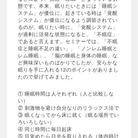
態です。本来、眠りたいときには「睡眠シ
ステム」が優位に、起きている時は「覚醒
システム」が優位になるよう調節されてい
るのが、眠りたい時に、「覚醒システム」
が過剰に活発な状態になると、「不眠症」
であると言えます。セミナーでは、「不眠
症と睡眠不足の違い」、「ノンレム睡眠と
レム睡眠」、「脳の睡眠と身体の睡眠」な
ど興味深いものばかりでしたが、安らかな
眠りを手に入れる12のポイントがありまし
たので挙げてみました。
① 睡眠時間は人それぞれ（人と比較しな
い）
② 刺激物を避け自分なりのリラックス法で
③ 眠くなってから床に就く（眠る場所でい
ろいろしない）
④ 同じ時間に毎日起床
⑤ 目覚めたら日光を取り入れる（体内時計