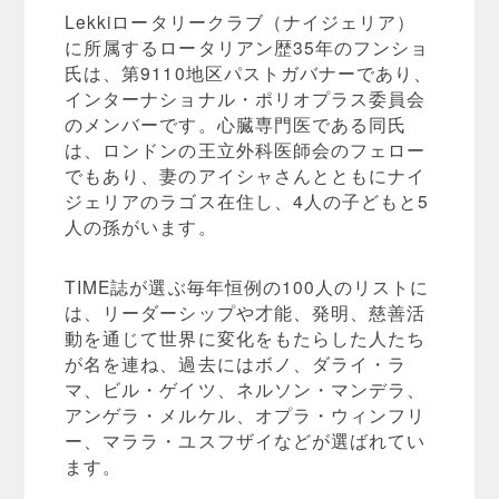
Lekkiロータリークラブ（ナイジェリア）
に所属するロータリアン歴35年のフンショ
氏は、第9110地区パストガバナーであり、
インターナショナル・ポリオプラス委員会
のメンバーです。心臓専門医である同氏
は、ロンドンの王立外科医師会のフェロー
でもあり、妻のアイシャさんとともにナイ
ジェリアのラゴス在住し、4人の子どもと5
人の孫がいます。
TIME誌が選ぶ毎年恒例の100人のリストに
は、リーダーシップや才能、発明、慈善活
動を通じて世界に変化をもたらした人たち
が名を連ね、過去にはボノ、ダライ・ラ
マ、ビル・ゲイツ、ネルソン・マンデラ、
アンゲラ・メルケル、オプラ・ウィンフリ
ー、マララ・ユスフザイなどが選ばれてい
ます。