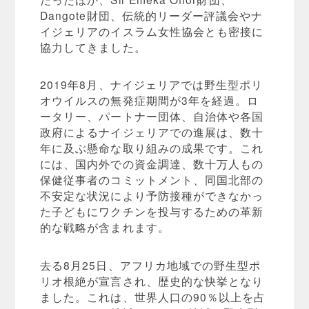
Dangote財団、伝統的リーダー評議会やナ
イジェリアのイスラム女性協会とも密接に
協力してきました。
2019年8月、ナイジェリアでは野生型ポリ
オウイルスの無発症期間が3年を経過。ロ
ータリー、パートナー団体、自治体や各国
政府によるナイジェリアでの進展は、数十
年に及ぶ懸命な取り組みの成果です。これ
には、国内外での資金調達、数十万人もの
保健従事者のコミットメント、同国北部の
不安定な状況により予防接種ができなかっ
た子どもにワクチンを投与するための革新
的な戦略が含まれます。
去る8月25日、アフリカ地域での野生型ポ
リオ根絶が宣言され、歴史的な快挙となり
ました。これは、世界人口の90％以上を占