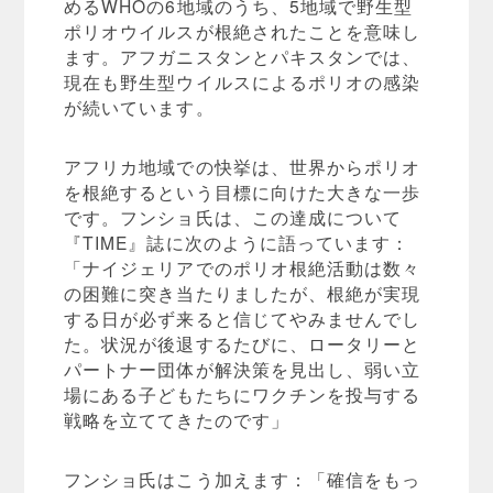
めるWHOの6地域のうち、5地域で野生型
ポリオウイルスが根絶されたことを意味し
ます。アフガニスタンとパキスタンでは、
現在も野生型ウイルスによるポリオの感染
が続いています。
アフリカ地域での快挙は、世界からポリオ
を根絶するという目標に向けた大きな一歩
です。フンショ氏は、この達成について
『TIME』誌に次のように語っています：
「ナイジェリアでのポリオ根絶活動は数々
の困難に突き当たりましたが、根絶が実現
する日が必ず来ると信じてやみませんでし
た。状況が後退するたびに、ロータリーと
パートナー団体が解決策を見出し、弱い立
場にある子どもたちにワクチンを投与する
戦略を立ててきたのです」
フンショ氏はこう加えます：「確信をもっ