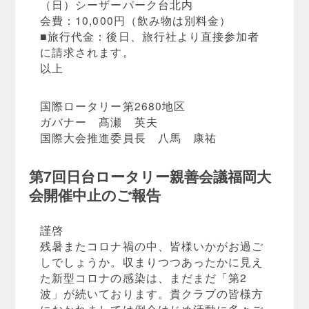
（日）シーザーパーク台北内
会費：10,000円（飲み物は別料金）
■旅行代金：後日、旅行社より直接参加者
に請求されます。
以上
国際ロータリー第2680地区
ガバナー 髙瀬 英夫
国際大会推進委員長 八馬 康祐
第7回日台ロータリー親善会議福岡大
会開催中止のご報告
謹啓
残暑またコロナ禍の中、皆様いかがお過ご
しでしょうか。収まりつつあったかに見え
た新型コロナの感染は、まだまだ「第2
波」が続いております。貴クラブの皆様方
におかれましては例会はじめ活動に多々ご