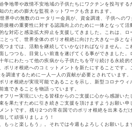
紛争地帯や政情不安地域の子供たちにワクチンを投与する
知のための膨大な監視ネットワークも含まれます。
と世界中の無数のロータリー会員が、資金調達、子供へのワ
防接種の重要性に対する認識向上のために一体となって活
的な対応と感染拡大抑止を支援してきました。これは、ロ
にとって、世界全体のポリオ根絶に向けた大きな一歩とな
克つまでは、活動を継続していかなければなりません。こ
面しつつも、目覚しい前進を遂げてくる事ができました。
十年にわたって他の疾病から子供たちを守り続ける永続的
、ポリオ根絶へのコミットメントを新たにすることです。
資金を調達するために一人一人の貢献が必要とされています。
ポリオ根絶が実現可能であることを示し、新型コロナウィ
前進できることを物語っています。
オフリー実現にいたる皆様からのご支援に心から感謝いた
束を果たすために引き続きご支援を頂けますようお願い申
コメントです。残り2つの常在国でのポリオ根絶を出来るだ
指して頑張りましょう！
、もっと楽しもう」。それでは今週もよろしくお願いしま