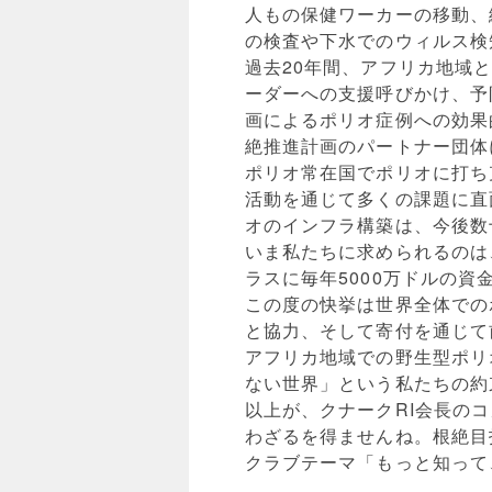
人もの保健ワーカーの移動、
の検査や下水でのウィルス検
過去20年間、アフリカ地域
ーダーへの支援呼びかけ、予
画によるポリオ症例への効果
絶推進計画のパートナー団体
ポリオ常在国でポリオに打ち
活動を通じて多くの課題に直
オのインフラ構築は、今後数
いま私たちに求められるのは
ラスに毎年5000万ドルの
この度の快挙は世界全体での
と協力、そして寄付を通じて
アフリカ地域での野生型ポリ
ない世界」という私たちの約
以上が、クナークRI会長の
わざるを得ませんね。根絶目
クラブテーマ「もっと知って