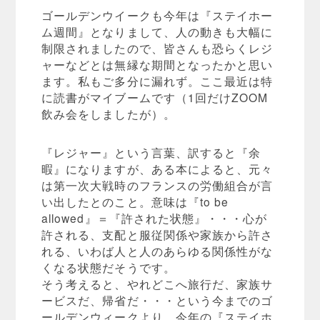
ゴールデンウイークも今年は『ステイホー
ム週間』となりまして、人の動きも大幅に
制限されましたので、皆さんも恐らくレジ
ャーなどとは無縁な期間となったかと思い
ます。私もご多分に漏れず。ここ最近は特
に読書がマイブームです（1回だけZOOM
飲み会をしましたが）。
『レジャー』という言葉、訳すると『余
暇』になりますが、ある本によると、元々
は第一次大戦時のフランスの労働組合が言
い出したとのこと。意味は『to be
allowed』＝『許された状態』・・・心が
許される、支配と服従関係や家族から許さ
れる、いわば人と人のあらゆる関係性がな
くなる状態だそうです。
そう考えると、やれどこへ旅行だ、家族サ
ービスだ、帰省だ・・・という今までのゴ
ールデンウィークより、今年の『ステイホ