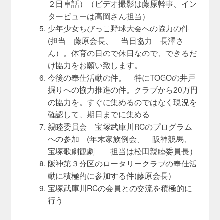
２日卓話）（ビデオ撮影は藤原幹事、イン
タービューは高岡さん担当）
少年少女ちびっこ野球大会への協力の件
(担当 藤原会長、 当日協力 長澤さ
ん）。体育の日ので休日なので、できるだ
け協力をお願い致します。
今後の奉仕活動の件。 特にTOGOの井戸
掘りへの協力推進の件。
クラブから20万円
の協力を。
すぐに集めるのではなく現況を
確認して、期日までに集める
親睦委員会 宝塚武庫川RCのプログラム
への参加 (年末家族例会、 阪神競馬、
宝塚歌劇観劇 担当は松田親睦委員長）
阪神第３分区のロータリークラブの奉仕活
動に積極的に参加する件(藤原会長）
宝塚武庫川RCの会員との交流を積極的に
行う