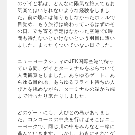
のゲイと私は、どんなに陽気な旅人でもお
気楽ではいられないような経験をしまし
た。前の晩には知りもしなかったホテルで
目覚め、もう旅行は終わっているはずのそ
の日、立ち寄る予定はなかった空港で6時
間も待たないといけないという羽目に遭い
ました。まったくついていない日でした。
ニューヨークシティのJFK国際空港で待っ
ている間、ゲイとターミナルをぶらついて
人間観察をしました。あらゆるゲート、あ
らゆる目的地、あらゆるフライト待ちの人
びとを眺めながら、ターミナルの端から端
まで行ったり来たりしました。
どのゲートにも、人びとの島がありまし
た。コンコースの中央を行けばそこはニュ
ーヨークで、同じ川の中をみんなと一緒に
進んでいきます。しかし、わきにそれてゲ