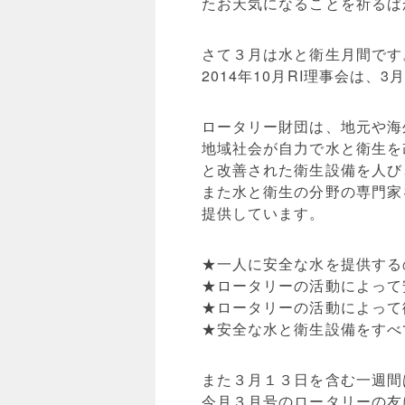
たお天気になることを祈るば
さて３月は水と衛生月間です
2014年10月RI理事会は
ロータリー財団は、地元や海
地域社会が自力で水と衛生を
と改善された衛生設備を人び
また水と衛生の分野の専門家
提供しています。
★一人に安全な水を提供す
★ロータリーの活動によっ
★ロータリーの活動によっ
★安全な水と衛生設備をす
また３月１３日を含む一週間
今月３月号のロータリーの友