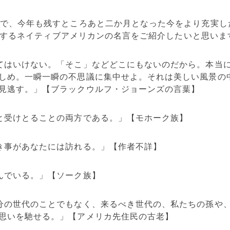
ので、今年も残すところあと二か月となった今をより充実し
で目にするネイティブアメリカンの名言をご紹介したいと思いま
てはいけない。「そこ」などどこにもないのだから。本当
しめ。一瞬一瞬の不思議に集中せよ。それは美しい風景の
見逃す。」【ブラックウルフ・ジョーンズの言葉】
と受けとることの両方である。」【モホーク族】
き事があなたには訪れる。」【作者不詳】
んでいる。」【ソーク族】
分の世代のことでもなく、来るべき世代の、私たちの孫や
思いを馳せる。」【アメリカ先住民の古老】