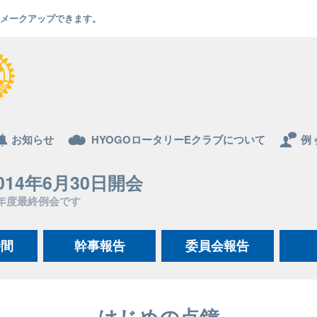
でもメークアップできます。
お知らせ
HYOGOロータリーEクラブについて
例 
014年6月30日開会
年度最終例会です
時間
幹事報告
委員会報告
はじめの点鐘