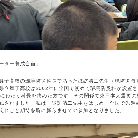
ーダー養成合宿」
舞子高校の環境防災科長であった諏訪清二先生（現防災教
県立舞子高校は2002年に全国で初めて環境防災科が設置
間にわたり科長を務めた方です。その関係で東日本大震災の
践されました。私は、諏訪清二先生をはじめ、全国で先進
えればと期待を胸に膨らませての参加となりました。