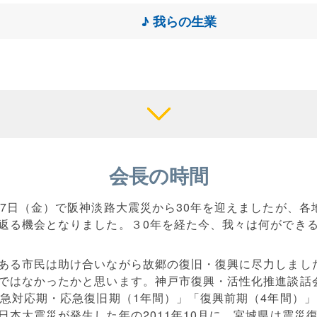
♪ 我らの生業
会長の時間
17日（金）で阪神淡路大震災から30年を迎えましたが、各
返る機会となりました。３0年を経た今、我々は何ができ
ある市民は助け合いながら故郷の復旧・復興に尽力しまし
ではなかったかと思います。神戸市復興・活性化推進談話会
緊急対応期・応急復旧期（1年間）」「復興前期（4年間）」
日本大震災が発生した年の2011年10月に、宮城県は震災