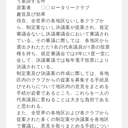
う要請する件
原案者 〇〇ロータリークラブ
趣旨及び効果
現在、全世界の各地区ないし各クラブか
ら、制定案ないし決議案が提案され、規定
審議会ないし決議審議会において審議され
ている。その審議に際しては、各地区から
選出されたただ1名の代表議員が1票の投票
権を持ち、規定審議会では3年に1度一堂に
会して、決議審議では毎年電子投票により
決議されている。
制定案及び決議案の作成に際しては、各地
区内のクラブからの提案を募集する手続及
びそれらについて地区内の意見をまとめる
手続が必要であるところ、これらを一人の
代表議員に委ねることは大きな負担である
と思われる。
また、全世界の各地区および各クラブから
提案された多くの制定案や決議案を各地区
で審議し、意見を取りまとめる手続につい