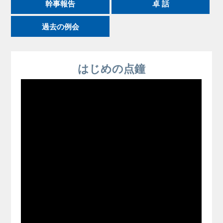
幹事報告
卓 話
過去の例会
はじめの点鐘