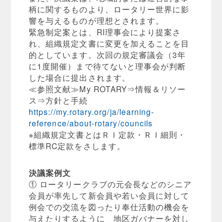
柄に関するものより、ロータリー世界に影
響を与えるものが理想とされます。
緊急制定案とは、RI理事会により提案さ
れ、組織規定文書に変更を加えることを目
的としています。次回の規定審議会（3年
に1度開催）まで待てないと理事会が判断
した場合に提出されます。
≪参照文献≫My ROTARY⇒情報＆リソー
ス⇒方針と手続
https://my.rotary.org/ja/learning-
reference/about-rotary/councils
※組織規定文書とはＲＩ定款・ＲＩ細則・
標準RC定款をさします。
決議案例文
① ロータリークラブの元会長などのシニア
会員が率先して新会員や若い会員に対して
例会での交流を図ったり奉仕活動の機会を
与えたりするように 地区ガバナーを対し