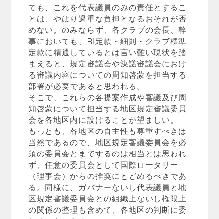
ても、これを代表議員のみの責任とするこ
とは、やはり過重な負担となるおそれが否
めない。のみならず、各クラブの会長、幹
事においても、RI定款・細則・クラブ標準
定款に精通しているとは言い難い現状を踏
まえると、規定審議会や決議審議会におけ
る審議内容についての周知啓蒙を担当する
部署が必要であると思われる。
そこで、これらの各提案作成や審議及び周
知啓蒙について担当する地区規定審議委員
会を各地区内に設けることが望ましい。
もっとも、各地区の自主性も尊重すべきは
当然であるので、地区規定審議委員会を必
須の委員会とまでするのは相当とは思われ
ず、任意の委員会として国際ロータリー
（理事会）からの推奨にとどめるべきであ
る。同様に、ガバナーないし代表議員と地
区規定審議委員会との組織上ないし権限上
の関係の整理も含めて、各地区の判断に委