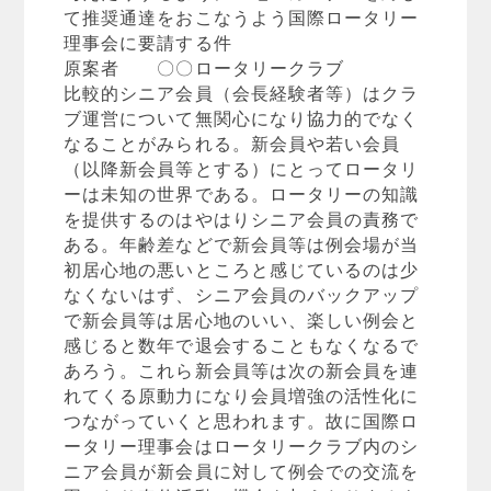
て推奨通達をおこなうよう国際ロータリー
理事会に要請する件
原案者 〇〇ロータリークラブ
比較的シニア会員（会長経験者等）はクラ
ブ運営について無関心になり協力的でなく
なることがみられる。新会員や若い会員
（以降新会員等とする）にとってロータリ
ーは未知の世界である。ロータリーの知識
を提供するのはやはりシニア会員の責務で
ある。年齢差などで新会員等は例会場が当
初居心地の悪いところと感じているのは少
なくないはず、シニア会員のバックアップ
で新会員等は居心地のいい、楽しい例会と
感じると数年で退会することもなくなるで
あろう。これら新会員等は次の新会員を連
れてくる原動力になり会員増強の活性化に
つながっていくと思われます。故に国際ロ
ータリー理事会はロータリークラブ内のシ
ニア会員が新会員に対して例会での交流を