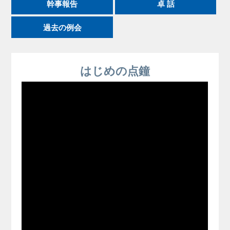
幹事報告
卓 話
過去の例会
はじめの点鐘