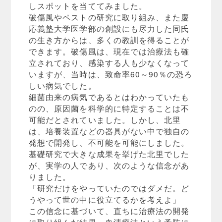
しスポットを当ててみました。
破傷風やペストの研究に取り組み、また慶
応義塾大学医学部の創設にも尽力した同氏
の生き方からは、多くの教訓を得ることが
できます。破傷風は、現在では治療法も確
立されており、感染する人も少なくなって
いますが、当時は、致命率60～90％の恐ろ
しい病気でした。
細菌由来の病気であるとはわかっていたも
のの、原因菌を科学的に特定することは不
可能だとされていました。しかし、北里
は、培養装置などの器具がない中で独自の
発想で開発し、不可能を可能にしました。
基礎研究で大きな成果を挙げた北里でした
が、実学の人であり、次のような信念があ
りました。
「研究だけをやっていたのではダメだ。ど
うやって世の中に役立てるかを考えよ」
この信念に基づいて、直ちに治療法の開発
に取り組んだ結果、血清療法という予防に