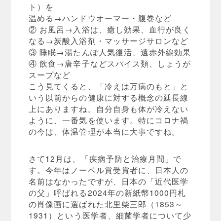
ト）を
温める→ハンドウオーマー・腹巻など
② お風呂→入浴は、癒し効果、血行が良く
なる→炭酸入浴剤・マッサージサロンなど
③ 睡眠→湯たんぽ人気復活、遠赤外線効果
④ 飲食→唐辛子などスパイス類、しょうが
スープなど
こう見てくると、「冷えは万病のもと」と
いう以前からの健康に対する概念の延長線
上にありますね。自分自身も体が冷えない
ように、一番気を使います。特にコロナ禍
の今は、体温管理が本当に大事ですね。
さて12月は、「疾病予防と治療月間」で
す。今年はノーベル賞受賞者に、日本人の
名前はなかったですが、日本の「近代医学
の父」呼ばれる2024年の新紙幣1000円札
の肖像画に選ばれた北里柴三郎（1853～
1931）という医学者、細菌学者について少