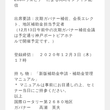
信
出席要請：次期ガバナー補佐、会長エレク
ト、地区補助金担当予定者
（12月13日午前中の次期ガバナー補佐会議
は予定通り神戸ポートピアホテ
ルで開催予定です。）
登録締切： ２０２０年１２月３日（木）
１７時
持 ち 物： 「新版補助金申請・補助金管理
マニュアル」
＊ マニュアルは事前にお目通しの上、セミ
ナー当日にご持参ください。
以上
国際ロータリー第２６８０地区
ガバナー 高瀬 英夫