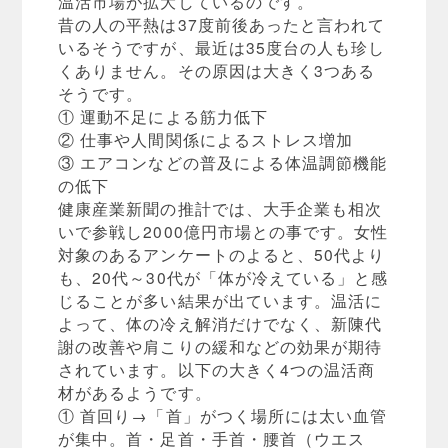
温活市場が拡大しているのです。
昔の人の平熱は37度前後あったと言われて
いるそうですが、最近は35度台の人も珍し
くありません。その原因は大きく3つある
そうです。
① 運動不足による筋力低下
② 仕事や人間関係によるストレス増加
③ エアコンなどの普及による体温調節機能
の低下
健康産業新聞の推計では、大手企業も相次
いで参戦し2000億円市場との事です。女性
対象のあるアンケートのよると、50代より
も、20代～30代が「体が冷えている」と感
じることが多い結果が出ています。温活に
よって、体の冷え解消だけでなく、新陳代
謝の改善や肩こりの緩和などの効果が期待
されています。以下の大きく4つの温活商
材があるようです。
① 首回り→「首」がつく場所には太い血管
が集中。首・足首・手首・腰首（ウエス