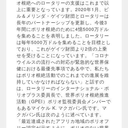
オ根絶へのロータリーの支援はこれまで以
上に重要となっています。2020年1月、ビ
ル＆メリンダ・ゲイツ財団とロータリーは
長年のパートナーシップを更新し、今後3
年間にポリオ根絶のために4憶5000万ドル
を集めることを表明しました。ロータリー
は毎年5000万ドルを集めることを目標とし
ており、これがゲイツ財団より2倍の上乗
せを受けることになっています。「コロナ
ウイルスの流行への対応が緊急的な世界保
健における最優先事項である中で、私たち
はポリオ根絶活動でのこれまでの進展を維
持していかなければならない」と話すの
は、ロータリーのインターナショナル・ポ
リオプラス委員長で、世界ポリオ根絶推進
活動（GPEI）ポリオ監視委員会メンバーで
もあるマイケル K. マクガバン氏です。マ
クガバン氏は次のように述べています。
「最近達成されたアフリカ地域のポリオフ
リー認定が示すように、ポリオのない世界