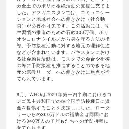
カ全土でのポリオ根絶活動の支援に充てま
した。アフガニスタンでは、コミュニケー
ションと地域社会への働きかけ（社会動
員）が必要不可欠です。この活動には、衛
生習慣の推進のための石鹸300万個、ポリ
オやコロナウイルスから身を守る方法の指
導、予防接種活動に対する地元の理解促進
などが含まれています。パキスタンにおけ
る社会動員活動は、モスクでの会合や祈祷
の際に予防接種を推進することのできる地
元の宗教リーダーへの働きかけに焦点が当
てられています。
6月、WHOは2021年第一四半期におけるコ
ンゴ民主共和国での準全国予防接種日に資
金を提供することを決定しました。ロータ
リーからの300万ドルの補助金は同国にお
ける840万人の子どもたちへの予防接種に
充てられます。