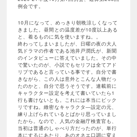
例会です。
10月になって、めっきり朝晩涼しくなって
きました。昼間との温度差が10度以上ある
と、着るものに気を使いますね。。
終わってしまいましたが、日曜の夜の大人
気ドラマの作者である池井戸潤氏が、新聞
のインタビューに答えていました。その中
で驚いたのが、小説でもセリフは全てアド
リブであると言っている事です。自分で書
きながら、この人は意外とこんな人物だっ
たのかと、自分で思うそうです。連載前に
キャラクター設定を考えて書いていたら1
行も書けないとも。これには本当にビック
リですね。緻密なキャラクタ―設定の元、
練り上げられているとばかり思っていまし
たから。なので、人気の金融庁検査官も、
当初は普通のしゃべり方だったのが、単行
本にするにあたり、あのオネエ口調に変え