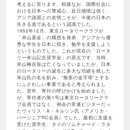
考えるに至ります。戦後なお、国際社会に
おける日本への警戒心、反日感情は強く、
アジア諸国との友情こそが、今後の日本の
生きる道であるという認識でした。
1952年12月、東京ロータリークラブが
「米山基金」の構想を発表、アジアから優
秀な学生を日本に招き、勉学を支援しよう
というものでした。これが現在の「ロータ
リー米山記念奨学金」の原点です。当時、
米山梅吉翁は亡くなっていましたが、日本
のロータリーの誕生に多大な功績を残した
米山氏の名を刻み、“無形の金字塔”とする
にふさわしい事業であると考えられまし
た。翌年、寄付の呼びかけを始めました
が、寄付者の第1号は東京ロータリークラ
ブ会員ではなく、例会の常連ビジターだっ
たウィリス・A・ネルソン氏（アメリカ・
バージニアRC会員）でした。最初に支援を
受けた奨学生、タイのソムチャード・ラタ