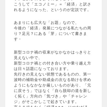
こうして「エコノミー」＝「経済」と訳さ
れるようになった、というのが定説です。
あまりにも広大な「お題」なので、
今後の「経済」発展につながる私たちの周
り？足元？にある「芽」について書きま
す・
新型コロナ禍の収束がなかなかはっきりと
見えない中で、
新型コロナ禍との付き合い方や乗り越え方
は日々話題になっております。
先行きの見えない状態であるものの、第一
波時の補助金や助成金の次なる助けを求め
ようにもなかなか厳しいものがあり、「元
に戻そう」ではなく「自ら脱却の道を新し
く拓く」方向の「気づき」や「チャレン
ジ」がそこかしこで起きています。
言うまでもなく「経済↑↑↑」につながる