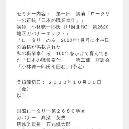
セミナー内容： 第一部 講演「ロータリ
ーの正統『日本の職業奉仕』」
講師 小林聰一郎氏（甲府北RC・第2620
地区ガバナーエレクト）
「ロータリーの友」2020年1月号に小林氏
の論稿が掲載された
私の職業奉仕考 100年をかけて育んでき
た「日本の職業奉仕」 第二部 座談会
「小林聰一郎氏を囲む」(予定)
登録締切日： ２０２０年１０月３０日
（金）
以上
国際ロータリー第２６８０地区
ガバナー 髙瀬 英夫
研修委員長 石丸鐵太郎