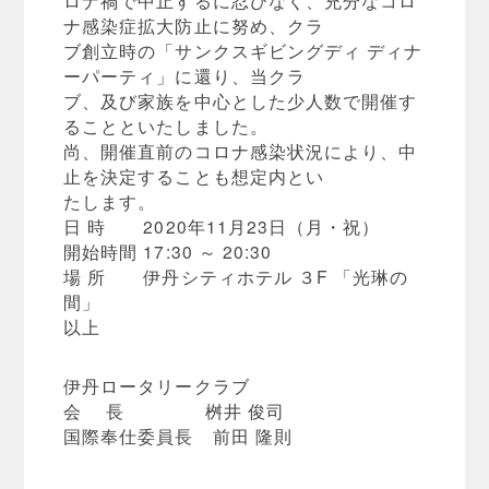
ロナ禍で中止するに忍びなく、充分なコロ
ナ感染症拡大防止に努め、クラ
ブ創立時の「サンクスギビングディ ディナ
ーパーティ」に還り、当クラ
ブ、及び家族を中心とした少人数で開催す
ることといたしました。
尚、開催直前のコロナ感染状況により、中
止を決定することも想定内とい
たします。
日 時 2020年11月23日（月・祝）
開始時間 17:30 ～ 20:30
場 所 伊丹シティホテル ３F 「光琳の
間」
以上
伊丹ロータリークラブ
会 長 桝井 俊司
国際奉仕委員長 前田 隆則