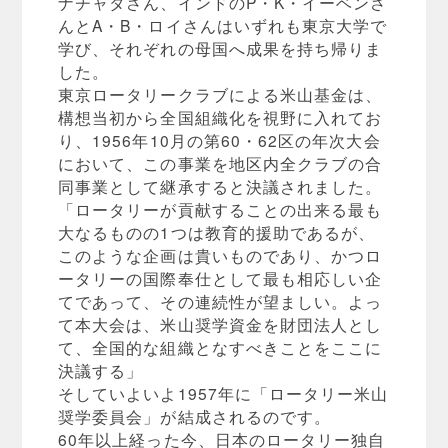
ナチャタさん、インドのP・K・イーベンさ
んとA・B・ロイさんはいずれも東京大学で
学び、それぞれの母国へ成果を持ち帰りま
した。
東京ロータリークラブによる米山基金は、
構想当初から全国組織化を視野に入れてお
り、1956年10月の第60・62区の年次大会
において、この事業を地区内全クラブの合
同事業として継承すると決議されました。
「ロータリーが貢献することの出来る最も
大なるものの1つは教育的援助であるが、
このような企画は貴いものであり、かつロ
ータリーの国際奉仕として最も相応しい企
てであって、その連続性が望ましい。よっ
て本大会は、米山奨学資金を財団法人とし
て、全国的な組織となすべきことをここに
決議する」
そしていよいよ1957年に「ロータリー米山
奨学委員会」が結成されるのです。
60年以上経った今、日本のロータリー独自