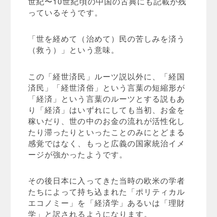
世紀〜10世紀頃の中国の古典にも記載が残
っているそうです。
「世を経めて（治めて）民の苦しみを済う
（救う）」という意味。
この「経世済民」ルーツ説以外に、「経国
済民」「経世済俗」という言葉の短縮形が
「経済」という言葉のルーツとする説もあ
り「経済」はいずれにしても当初、お金を
稼いだり、世の中のお金の流れが活性化し
たり滞ったりといったことのみにとどまる
感覚ではなく、もっと広義の国家統治イメ
ージが強かったようです。
その後日本に入ってきた当時の欧米の学者
たちによって持ち込まれた「ポリティカル
エコノミー」を「経済学」あるいは「理財
学」と訳されるようになります。