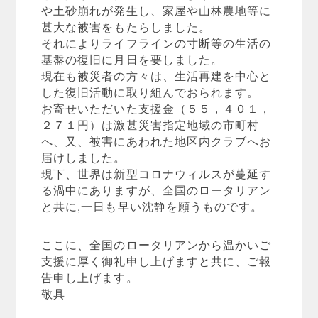
や土砂崩れが発生し、家屋や山林農地等に
甚大な被害をもたらしました。
それによりライフラインの寸断等の生活の
基盤の復旧に月日を要しました。
現在も被災者の方々は、生活再建を中心と
した復旧活動に取り組んでおられます。
お寄せいただいた支援金（５５，４０１，
２７１円）は激甚災害指定地域の市町村
へ、又、被害にあわれた地区内クラブへお
届けしました。
現下、世界は新型コロナウィルスが蔓延す
る渦中にありますが、全国のロータリアン
と共に,一日も早い沈静を願うものです。
ここに、全国のロータリアンから温かいご
支援に厚く御礼申し上げますと共に、ご報
告申し上げます。
敬具