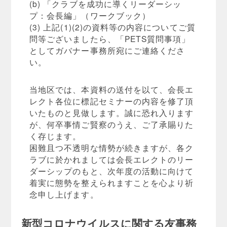
(b) 「クラブを成功に導くリーダーシッ
プ：会長編」（ワークブック）
(3) 上記(1)(2)の資料等の内容についてご質
問等ございましたら、「PETS質問事項」
としてガバナー事務所宛にご連絡くださ
い。
当地区では、本資料の送付を以て、会長エ
レクト各位に標記セミナーの内容を修了頂
いたものと見做します。誠に恐れ入ります
が、何卒事情ご賢察のうえ、ご了承賜りた
く存じます。
困難且つ不透明な情勢が続きますが、各ク
ラブに於かれましては会長エレクトのリー
ダーシップのもと、次年度の活動に向けて
着実に態勢を整えられますことを心より祈
念申し上げます。
新型コロナウイルスに関する友事務