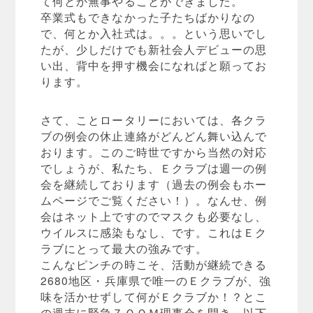
て何とか無事やることができました。
卒業式もできなかった子たちばかりなの
で、何とか入社式は。。。という思いでし
たが、少しだけでも新社会人デビューの思
い出、背中を押す機会になればと願ってお
ります。
さて、ことロータリーにおいては、各クラ
ブの例会の休止連絡がどんどん舞い込んで
おります。このご時世ですから当然の対応
でしょうが、私たち、Ｅクラブは週一の例
会を継続しております（過去の例会もホー
ムページでご覧ください！）。なんせ、例
会はネット上ですのでマスクも必要なし、
ウイルスに感染もなし、です。これはＥク
ラブにとって最大の強みです。
こんなピンチの時こそ、活動が継続できる
2680地区・兵庫県で唯一のＥクラブが、強
味を活かせずして何がＥクラブか！？とこ
の週末に緊急ＺＯＯＭ理事会を開き、以下